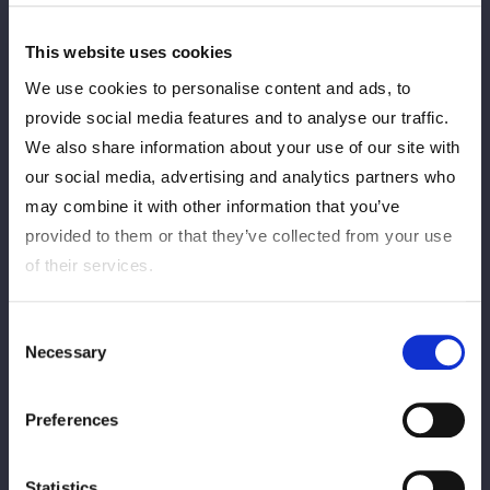
大田区総合体育館（東京）
■配信時間
This website uses cookies
[開場]15:30 [試合開始]16:00
We use cookies to personalise content and ads, to
provide social media features and to analyse our traffic.
■視聴チケット価格
We also share information about your use of our site with
チケット4,400円(税込)
our social media, advertising and analytics partners who
■視聴チケット販売期間
may combine it with other information that you’ve
2025年10月29日(水)12:00 ～ 2025年11月9日(日)19:00
provided to them or that they’ve collected from your use
of their services.
■アーカイブ期間
公演終了後アーカイブ公開～2025年11月9日(日)23:59
Consent
※アーカイブ公開までは、しばらくお時間をいただく場合がござ
Necessary
Selection
います。
※アーカイブでは制作の都合上、ライブ配信時の内容が変更され
る場合がございます。
Preferences
▼『STARDOM CRIMSON NIGHTMARE 2025』 PPVはこち
Statistics