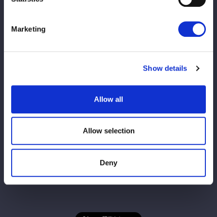
ら！
国内：
https://mystardom.wwr-stardom.com/6311763615/
Marketing
海外：
https://intl.stagecrowd.live/9723177125/
【大会情報】
Show details
STARDOM CRIMSON NIGHTMARE 2025
2025年11月3日（月・祝）
大田区総合体育館（東京）
Allow all
試合開始 4:00PM
Allow selection
Deny