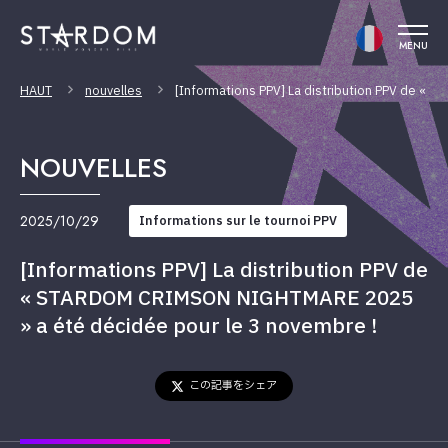
MENU
HAUT
nouvelles
[Informations PPV] La distribution PPV de «
NOUVELLES
2025/10/29
Informations sur le tournoi PPV
[Informations PPV] La distribution PPV de
« STARDOM CRIMSON NIGHTMARE 2025
» a été décidée pour le 3 novembre !
この記事をシェア