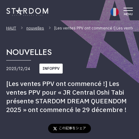
MENU
HAUT
nouvelles
[Les ventes PPV ont commencé !] Les ventes
NOUVELLES
2025/12/24
INFOPPV
[Les ventes PPV ont commencé !] Les
ventes PPV pour « JR Central Oshi Tabi
présente STARDOM DREAM QUEENDOM
2025 » ont commencé le 29 décembre !
この記事をシェア