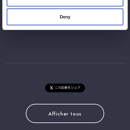
試合開始 17:00
詳細：
https://wwr-stardom.com/schedule/20251229_ryogok
Deny
u/
この記事をシェア
Afficher tous