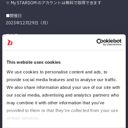
※ My STARDOM のアカウントは無料で取得できます
■開催日
2025年12月29日（月）
■会場
両国国技館
■配信時間
This website uses cookies
12月29日（月）
【開場】16:15
We use cookies to personalise content and ads, to
【試合開始】17:00 ※第0試合開始 16:30
provide social media features and to analyse our traffic.
We also share information about your use of our site with
■視聴チケット価格
our social media, advertising and analytics partners who
4,400円（税込）
may combine it with other information that you’ve
※別途システム手数料220円
provided to them or that they’ve collected from your use
■視聴チケット販売期間
of their services.
2025年12月24日(水)12:00 ～ 2026年1月4日(日)19:00