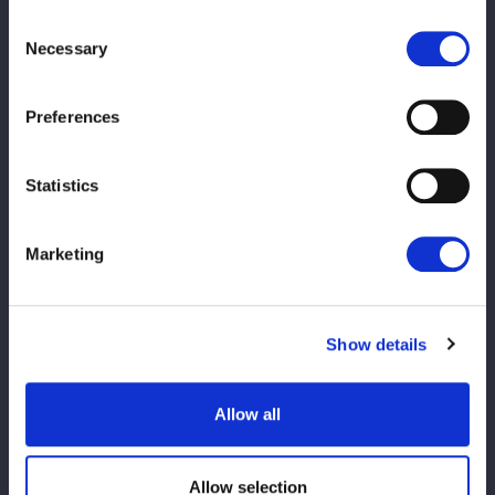
Consent
■アーカイブ期間
Necessary
Selection
2026年1月4日(日)23:59 まで
※アーカイブ公開までは、しばらくお時間をいただく場合がござ
います。
Preferences
※アーカイブでは制作の都合上、生配信時の内容から変更となる
場合がございます。
Statistics
▼『JR東海 推し旅 presents STARDOM DREAM QUEENDOM
2025』 PPVはこちら！
Marketing
国内：
https://mystardom.wwr-stardom.com/822176791
7/
Overseas：
https://intl.stagecrowd.live/2281616164/
Show details
【大会情報】
『JR東海 推し旅 presents STARDOM DREAM QUEENDOM
Allow all
2025』
2025年12月29日（月）
Allow selection
両国国技館