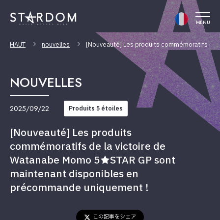
MENU
HAUT
nouvelles
[Nouveauté] Les produits commémoratifs de 
NOUVELLES
2025/09/22
Produits 5 étoiles
[Nouveauté] Les produits
commémoratifs de la victoire de
Watanabe Momo 5★STAR GP sont
maintenant disponibles en
précommande uniquement !
この記事をシェア