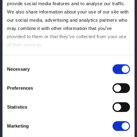
provide social media features and to analyse our traffic.
① vs STARS ゲーム対決
We also share information about your use of our site with
STARSメンバーとお客様によるゲーム対決を実施します！
our social media, advertising and analytics partners who
may combine it with other information that you’ve
② STARSプレゼント企画
provided to them or that they’ve collected from your use
STARSメンバーおすすめのグッズを、来場者の中からランダムで
of their services.
プレゼント！
③ STARSからのお見送り
Consent
Necessary
イベント終了後、STARSメンバー全員によるお見送りを実施。
Selection
その際、
メンバー全員の直筆サイン入り集合ポートレート
をお渡
しします。
Preferences
④「集合写真撮影付きチケット」撮影会
集合写真撮影付きチケットをご購入のお客様を対象に、
Statistics
STARSメンバー全員とお客様での集合写真撮影を行います。
Marketing
※イベント内容は変更になる場合がございます。