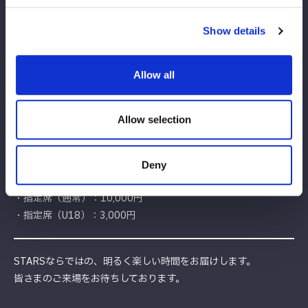
■チケット販売スケジュール
Show details
・
FC先行
：2月6日（金）～2月12日（木）
Allow all
・
ローチケ プレリク先行
：2月10日（火）～2月12日（木）
・
一般発売
：2月20日（金）～3月29日（日）
Allow selection
■チケット席種・価格
Deny
・集合写真撮影付きチケット：15,000円
・指定席（通常）：10,000円
・指定席（U18）：3,000円
STARSならではの、明るく楽しい時間をお届けします。
皆さまのご来場をお待ちしております。