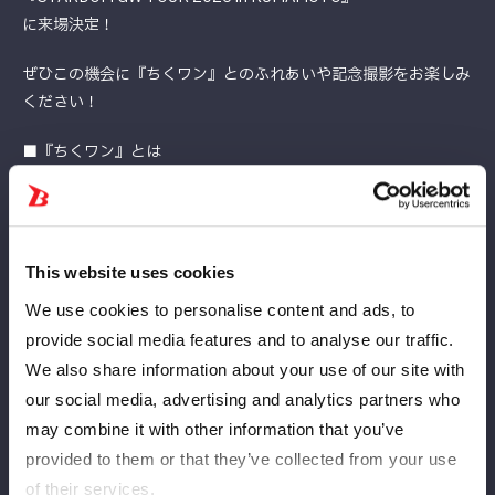
に来場決定！
ぜひこの機会に『ちくワン』とのふれあいや記念撮影をお楽しみ
ください！
■『ちくワン』とは
『ちくワン』は、日奈久名物「日奈久ちくわ」から生まれたご当
地キャラクター。
日奈久温泉街の看板犬として、観光客の皆さんをお出迎えした
り、
This website uses cookies
いろんなイベントで、八代・日奈久のPR活動をがんばってい
We use cookies to personalise content and ads, to
る。
provide social media features and to analyse our traffic.
https://chikuwan.com/
We also share information about your use of our site with
【大会情報】
our social media, advertising and analytics partners who
『STARDOM GW TOUR 2026 in KUMAMOTO』
may combine it with other information that you’ve
日時：2026年5月4日（月・祝）
provided to them or that they’ve collected from your use
会場：熊本・熊本城ホール シビックホール
of their services.