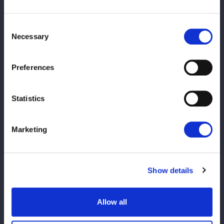
https://wwr-stardom.com/schedule/20260504_kumamot
o/
Consent
Necessary
Selection
※前売にてチケット完売のため当日券の販売はございません。ご
了承ください。
Preferences
※動画配信サービス『STARDOM WORLD』にてLIVE配信！
https://www.stardom-world.com/
Statistics
Marketing
Show details
この記事をシェア
Allow all