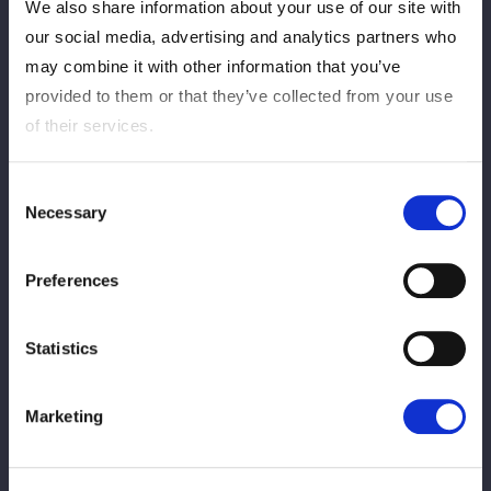
2026年5月20日（水）12:00〜 2026年6月10日（水） 19:00ま
We also share information about your use of our site with
で
our social media, advertising and analytics partners who
※購入URLは発売時に告知いたします。
may combine it with other information that you’ve
provided to them or that they’ve collected from your use
■アーカイブ期間
of their services.
6月10日（水）23:59まで
※アーカイブ公開までは、しばらくお時間をいただく場合がござ
います。
Consent
Necessary
※アーカイブでは制作の都合上、生配信時の内容から変更となる
Selection
場合がございます。
Preferences
【大会情報】
『STARDOM QUEENS DYNASTY 2026 〜天下布武〜』
2026年5月23日（土）
Statistics
愛知・豊田合成記念体育館 エントリオ
試合開始 15:30
Marketing
詳細：
https://wwr-stardom.com/schedule/20260523_toyod
agosei-2/