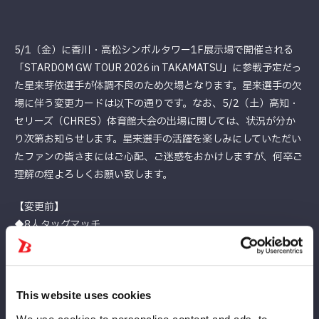
5/1（金）に香川・高松シンボルタワー1F展示場で開催される
「STARDOM GW TOUR 2026 in TAKAMATSU」に参戦予定だっ
た星来芽依選手が体調不良のため欠場となります。星来選手の欠
場に伴う変更カードは以下の通りです。なお、5/2（土）高知・
セリーズ（CHRES）体育館大会の出場に関しては、状況が分か
り次第お知らせします。星来選手の活躍を楽しみにしていただい
たファンの皆さまにはご心配、ご迷惑をおかけしますが、何卒ご
理解の程よろしくお願い致します。
【変更前】
◆8人タッグマッチ
AZM＆天咲光由＆スターライト・キッド＆星来芽依vs壮麗亜美＆
稲葉ともか＆葉月＆コグマ
→【変更後】
This website uses cookies
◆8人タッグマッチ