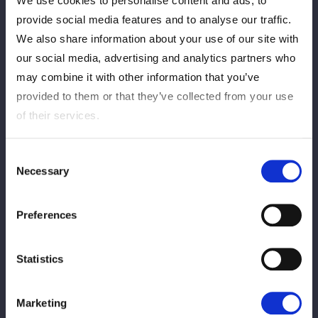
We use cookies to personalise content and ads, to
AZM＆天咲光由＆スターライト・キッド＆梨杏vs壮麗亜美＆稲
provide social media features and to analyse our traffic.
葉ともか＆葉月＆コグマ
We also share information about your use of our site with
※梨杏選手はダブルヘッダー出場となります
our social media, advertising and analytics partners who
may combine it with other information that you’ve
provided to them or that they’ve collected from your use
of their services.
Consent
Necessary
Selection
この記事をシェア
Preferences
Statistics
Afficher tous
Marketing