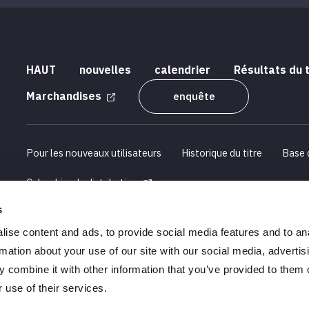
HAUT
nouvelles
calendrier
Résultats du 
Marchandises
enquête
Pour les nouveaux utilisateurs
Historique du titre
Base 
Calendrier de distribution
s
Profil de l'entreprise
Informations sur le recrutement
ise content and ads, to provide social media features and to an
Déclarations concernant la loi sur les transactions commerciale
rmation about your use of our site with our social media, advertis
 combine it with other information that you’ve provided to them o
 use of their services.