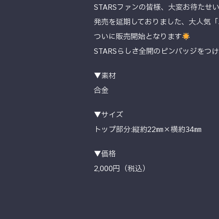
STARSファンの皆様、大変お待たせ
発売を延期しておりました、大人気「
ついに販売開始となります
STARSらしさ全開のピンバッジを
▼素材
合金
▼サイズ
トップ部分:縦約22㎜×横約34㎜
▼価格
2,000円（税込）