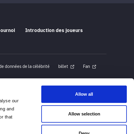
tournoi
Introduction des joueurs
de données de la célébrité
billet
Fan
Allow all
alyse our
s spécifiées
ing and
Allow selection
r that
Deny