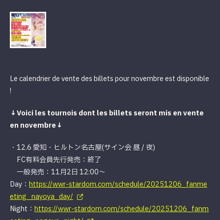
Le calendrier de vente des billets pour novembre est disponible
!
↓Voici les tournois dont les billets seront mis en vente
en novembre↓
・12.6 愛知・ヒルトン名古屋(サイン会 昼 / 夜)
FC有料会員先行発売：終了
一般発売：11月2日 12:00〜
Day：
https://wwr-stardom.com/schedule/20251206_fanme
eting_nayoya_day/
Night：
https://wwr-stardom.com/schedule/20251206_fanm