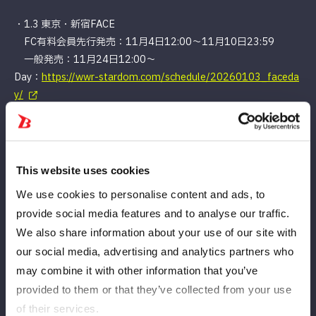
・1.3 東京・新宿FACE
FC有料会員先行発売：11月4日12:00〜11月10日23:59
一般発売：11月24日12:00〜
Day：
https://wwr-stardom.com/schedule/20260103_faceda
y/
Night：
https://wwr-stardom.com/schedule/20260103_facen
ight/
・1.10 東京・後楽園ホール
This website uses cookies
FC有料会員先行発売：11月6日12:00〜11月12日23:59
We use cookies to personalise content and ads, to
一般発売：11月21日12:00〜
https://wwr-stardom.com/schedule/20260110_korakuen/
provide social media features and to analyse our traffic.
We also share information about your use of our site with
・1.11 東京・後楽園ホール
our social media, advertising and analytics partners who
FC有料会員先行発売：11月6日12:00〜11月12日23:59
may combine it with other information that you’ve
一般発売：11月21日12:00〜
provided to them or that they’ve collected from your use
https://wwr-stardom.com/schedule/20260111_korakuen/
of their services.