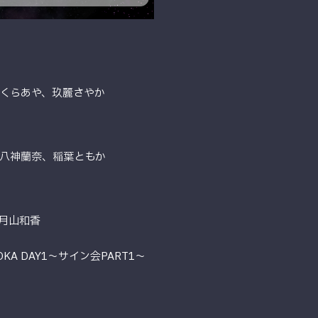
くらあや、玖麗さやか
八神蘭奈、稲葉ともか
月山和香
KUOKA DAY1〜サイン会PART1〜