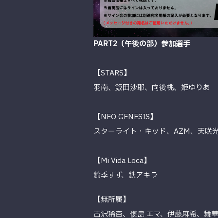
PART2（午後の部）参加選手
【STARS】
羽南、飯田沙耶、向後桃、姫ゆりあ
【NEO GENESIS】
スターライト・キッド、AZM、天咲
【Mi Vida Loca】
鈴季すず、鉄アキラ
【無所属】
古沢稀杏、儛島 エマ、伊藤麻希、舞華