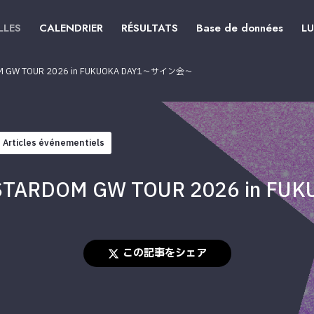
LLES
CALENDRIER
RÉSULTATS
Base de données
L
 TOUR 2026 in FUKUOKA DAY1〜サイン会〜
Articles événementiels
DOM GW TOUR 2026 in FU
この記事をシェア