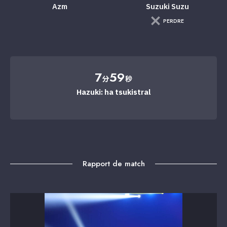
Azm
Suzuki Suzu
PERDRE
7
59
分
秒
Hazuki: ha tsukistral
Rapport de match