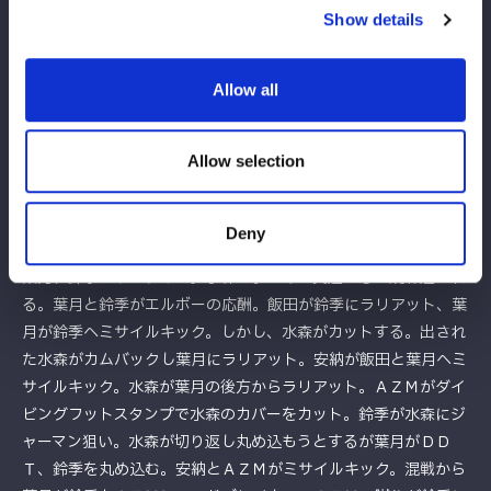
納が飯田にビッグブーツ。安納のインディアンデスロックが飯田
Show details
に決まると、鈴季が安納を蹴飛ばし飯田にもダメージが。飯田が
突進するが安納と鈴季が共闘、と見せかけ鈴季が裏切り、安納と
飯田にまとめてリング下からドロップキック。ＡＺＭの突進を葉
Allow all
月が妨害し、安納に顔面ウォッシュ。しかし、水森がカットす
る。水森と飯田がショルダーをぶつけ合い、飯田が打ち勝つ。飯
Allow selection
田は安納を引き起こしテブレーンバスター狙い。ＡＺＭがカット
すると安納が延髄斬り、飯田が安納にブレーンバスター。安納と
飯田がバックを取り合うと、ＡＺＭがまとめてボディーアタッ
Deny
ク。ひとりかわした安納だが飯田のラリアットを食らう。水森、
葉月、鈴季がリングイン。水森がまとめて突進するが跳ね返され
る。葉月と鈴季がエルボーの応酬。飯田が鈴季にラリアット、葉
月が鈴季へミサイルキック。しかし、水森がカットする。出され
た水森がカムバックし葉月にラリアット。安納が飯田と葉月へミ
サイルキック。水森が葉月の後方からラリアット。ＡＺＭがダイ
ビングフットスタンプで水森のカバーをカット。鈴季が水森にジ
ャーマン狙い。水森が切り返し丸め込もうとするが葉月がＤＤ
Ｔ、鈴季を丸め込む。安納とＡＺＭがミサイルキック。混戦から