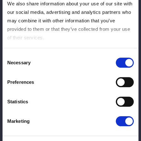
We also share information about your use of our site with
our social media, advertising and analytics partners who
may combine it with other information that you’ve
provided to them or that they’ve collected from your use
of their services.
Consent
Necessary
Selection
ＳＴＡＲＳの葉月＆飯田沙耶組、コズミックエンジェルズの安納
サオリ＆水森由菜、ネオジェネシスのＡＺＭ＆鈴季すずがいっせ
Preferences
いに闘うタッグの３ＷＡＹ戦。各ユニットの思惑が一度にぶつか
る試合となる。
Statistics
葉月、水森、ＡＺＭが先発。探り合いから水森とＡＺＭが葉月を
蹴飛ばしロープワークへ。葉月が二人をかいくぐり、ＡＺＭとと
もに水森を丸め込む体勢。水森が反転して2人を丸め込むも２カ
Marketing
ウント。飯田、安納、鈴季がエルボーを打ち合う。安納が鈴季を
捕まえて飯田が逆水平の連打を浴びせていく。鈴季がかわすと安