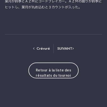
葉月が鈴季とＡＺＭにコードブレイカー。ＡＺＭの蹴りが鈴季に
ヒットし、葉月が丸め込むと３カウントが入った。
Crévuré
SUIVANT
Retour à la liste des
résultats du tournoi