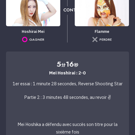
CONTRE
Hoshirai Mei
Flamme
GAGNER
PERDRE
5
16
分
秒
Mei Hoshirai : 2-0
1er essai : 1 minute 28 secondes, Reverse Shooting Star
Partie 2 : 3 minutes 48 secondes, au revoir ✌️
Mei Hoshika a défendu avec succès son titre pour la
sixième fois