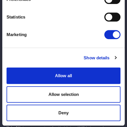
と、炎華がノーザンの構え。星来がこらえ、炎華がエルボー、星
来もやり返す。星来が「こいや」と挑発。炎華は手を引いてエル
ボー。炎華が走ると星来が先回り、エプロンでドロップキック。
Statistics
炎華が場外に送り出し、プランチャで飛ぶ。炎華が星来を戻し、
「行くぞ！」と気合を入れてミサイルキック。星来が返すと、カ
Marketing
ウンターでドロップキック。炎華を引き起こし抱え上げるも炎華
がコルバタ。星来が返すと炎華が逆さ押さえ込みから丸め込み。
決まったと思われたが星来が返す。炎華が突進、星来がドロップ
キック。担ぎ上げるとボムで叩きつけ３カウントを奪った。
Show details
星来「炎華ちゃん、今日は芽依の逆指名を受けてくれて、本当に
ありがとう。炎華ちゃんは芽依が見ているなかで、かなりハイス
Allow all
ピードな選手だと思ってるので、これからまた闘えるの楽しみに
しています」
炎華「ありがとうございました！」
Allow selection
両者が握手をかわすと、水森が入ってくる。
水森「芽依、もう私、待たねえよ。次、そのハイスピードのベル
Deny
トに挑戦するのは、この私だ！」
月山も登場。