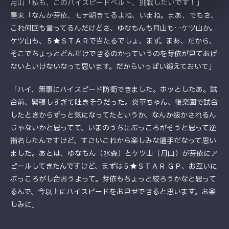
月山「私も、このハイスピードベルト、挑戦したいです！」
星来「なんか芽依、モテ期きてるよね、いまね。まあ、でもさ、
これ何回も言ってるんだけどさ、ゆなもんも月山も…ケツ山か。
ケツ山も、５★ＳＴＡＲで当たるでしょ、まず。まあ、だから、
そこでちょっとどんだけできるのかっていうのを芽依が見てあげ
ないといけないなって思います。だからいっぱい鍛えておいて」
「ハイ、無事にハイスピード防衛できました。ホッとしたあ。試
合前、緊張しすぎて吐きそうだった。炎華ちゃん、後楽園で試合
したときからずっと気になってたというか、なんか抜かされるん
じゃないかと思ってて、いまのうちにぶっころがそうと思って逆
指名したんですけど、すごいこれから楽しみな選手だなって思い
ました。あとは、ゆなもん（水森）とケツ山（月山）が芽依にア
ピールしてきたんですけど、まずは５★ＳＴＡＲ ＧＰ、お互いに
ぶっころがし合おうよって。芽依もちょっと絞ろうかなと思って
るんで、今以上にハイスピードをお見せできると思います。お楽
しみに」