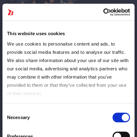
This website uses cookies
ハイスピード王者の星来芽依がベルトを懸けて闘いたい相手とは
We use cookies to personalise content and ads, to
waveの炎華だった。もちろん炎華には初めてのルール。星来は
provide social media features and to analyse our traffic.
他団体の選手を相手にこのルールでどんな闘いを見せるか？
We also share information about your use of our site with
炎華が握手を求めるが、星来は応じず。ともに突進し炎華が蹴り
our social media, advertising and analytics partners who
を入れる。ロープに振り合い、炎華が蹴りをかわしてドロップキ
ック。星来がかわし、ともにヘッドスプリングで立ち上がる。星
may combine it with other information that you’ve
来が手を差し出すと、炎華が恐る恐る応じる。星来が引っ張り丸
provided to them or that they’ve collected from your use
め込みの応酬。ギリギリで星来が返すと、ジャックナイフ。炎華
of their services.
が返してジャックナイフ。星来が返してバックを取り丸め込みの
連続で3カウント。残り8分32秒。２本目。星来のドロップキッ
Consent
クを炎華がかわす、星来がバックを取ると炎華が切り返す。炎華
Necessary
Selection
は串刺し側転エルボー。星来がセカンドからミサイルキック。星
来に振られた炎華がセカンドからボディーアタック。星来が返す
Preferences