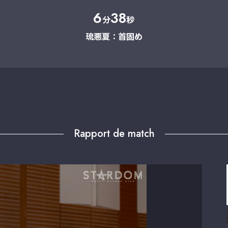
6
38
分
秒
琉悪夏：首固め
Rapport de match