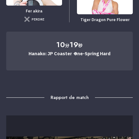
Fer akira
PERDRE
Tiger Dragon Pure Flower
10
19
分
秒
Hanako: JP Coaster → One-Spring Hard
Rapport de match