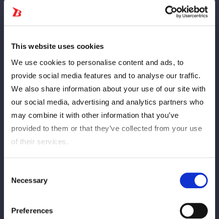
This website uses cookies
We use cookies to personalise content and ads, to
provide social media features and to analyse our traffic.
We also share information about your use of our site with
our social media, advertising and analytics partners who
Mi Vida Loca（MVL）の山下りなから、元E neXus V（EXV）の
may combine it with other information that you’ve
舞華＆HANAKOに〝プレゼント〟が贈られた。
provided to them or that they’ve collected from your use
3月31日の後楽園大会では8人タッグ戦で鈴季すず＆山下＆青木
of their services.
いつ希＆鉄アキラが、舞華＆HANAKO＆稲葉ともか＆虎龍清花と
対戦。HANAKOと山下が激しくやり合うと、鈴季は舞華に強烈な
Consent
エルボーを放つ。だが、最後はHANAKOがJPコースターで鉄に勝
Necessary
Selection
利した。
Preferences
すると試合後、マイクを握った山下は「HANAKO、今日は勝利お