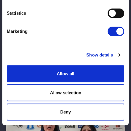
めでとう。２月の対抗戦以降、お前にちょっと元気が足りないよ
うに感じる。そこでお前にプレゼントを考えてきた」と切り出し
Statistics
た。
2・7大阪大会のユニット対抗戦ではMVLがEXVに勝利。敗れた
Marketing
EXVは試合後、ユニットの解散を発表し、舞華、HANAKO、ジー
ナ、月山和香、梨杏のメンバーは無所属となった。
Show details
山下は4月26日横浜アリーナ大会での、鈴季＆山下vs舞華＆
HANAKOのタッグマッチを提案。「この４人で最高にしびれる試
合をしようよ。どうだ？」という呼びかけに舞華＆HANAKOも応
Allow all
じ、両チームの対戦が決定的となった。
Allow selection
Deny