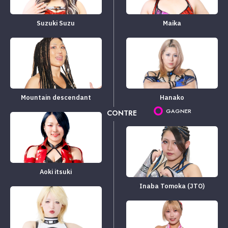
Suzuki Suzu
Maika
Mountain descendant
Hanako
GAGNER
CONTRE
Aoki itsuki
Inaba Tomoka (JTO)