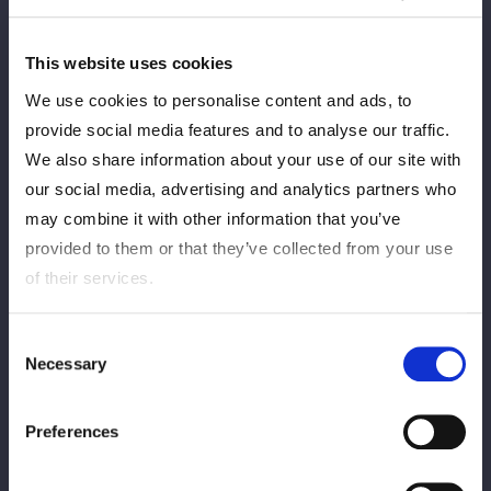
も首4の字で捕獲し主導権を握り返すと、エグい角度の逆方エビ
固めを耐え抜いた。
This website uses cookies
4分過ぎからはお互いにコーナーに追い詰め、エルボーの乱れ打
We use cookies to personalise content and ads, to
ち。金屋のブルドッキングヘッドヘッドロック、リバーススプラ
provide social media features and to analyse our traffic.
ッシュを浴びても3カウントは許さなかった。
We also share information about your use of our site with
our social media, advertising and analytics partners who
丸め込み技の攻勢をはねのけ、カウンターのドロップキックを発
may combine it with other information that you’ve
射。最後はアームロック式首4の字固めで捕らえ執念のタップを
provided to them or that they’ve collected from your use
奪った。
of their services.
試合後のバックステージでは「ずっとあんねは、悔しい思い、欠
場が長くてしていたと思うけど、ゆりあも欲しいものには全然手
Consent
が届かなくて…。この1年3か月、無駄じゃなかったことを証明
Necessary
Selection
したいし、絶対にゆりあが新人王になってアメリカで憧れている
白川（未奈）さんの前に立って『ゆりあが新人王になりました』
Preferences
って胸張って言いたいなと思いました」と語った。