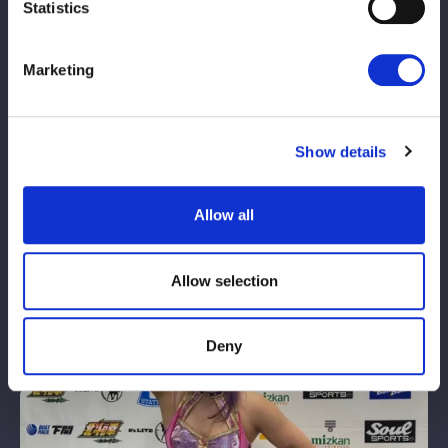
２回戦（8日、後楽園ホール）では儛島エマとの対戦が決定。
Statistics
「エマも欠場して悔しい思い、いっぱいしたかもしれないけど、
ゆりあが確実に仕留めていきたいと思います」と表情を引き締め
Marketing
た。
【金屋の話】今日のためにどれだけ頑張ってきたか…。同期から
出遅れた分、新人王でチャンピオンになって、遅咲きからここま
Show details
で来たんだぞって、見せたかった。私の新人王はこれで終わり
か。今はただ悔しい思いでいっぱいです。何が足りなかったの
Allow all
か、もっと研究します。応援してくださったみんな、本当にごめ
んなさい。
Allow selection
Deny