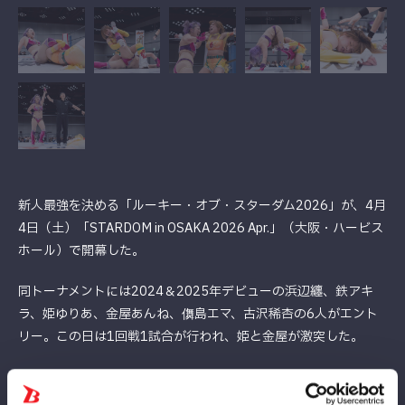
新人最強を決める「ルーキー・オブ・スターダム2026」が、4月
4日（土）「STARDOM in OSAKA 2026 Apr.」（大阪・ハービス
ホール）で開幕した。
同トーナメントには2024＆2025年デビューの浜辺纏、鉄アキ
ラ、姫ゆりあ、金屋あんね、儛島エマ、古沢稀杏の6人がエント
リー。この日は1回戦1試合が行われ、姫と金屋が激突した。
序盤からお互いの意地とプライドが交錯。エルボー合戦を制した
姫だったが、ドロップキックから流れを奪われてしまう。それで