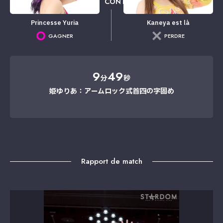
CONTRE
Princesse Yuria
Kaneya est là
GAGNER
PERDRE
9
49
分
秒
姫ゆりあ：アームロック式首四の字固め
Rapport de match