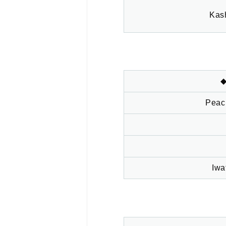
Kas
◆
Peac
Iwa