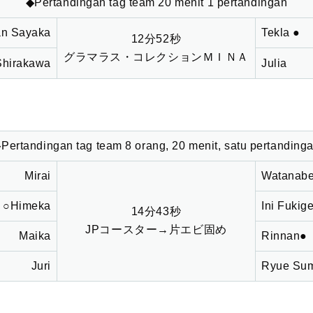
◆Pertandingan tag team 20 menit 1 pertandingan
an Sayaka
Tekla ●
12分52秒
グラマラス・コレクションＭＩＮＡ
Shirakawa
Julia
Pertandingan tag team 8 orang, 20 menit, satu pertanding
Mirai
Watanab
○Himeka
Ini Fukig
14分43秒
JPコースター→片エビ固め
Maika
Rinnan●
Juri
Ryue Su