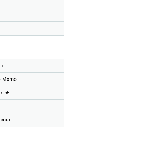
an
e Momo
en ★
mmer