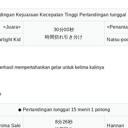
ingan Kejuaraan Kecepatan Tinggi ​​Pertandingan tunggal
<Juara>
<Penant
30分00秒
時間切れ引き分け
arlight Kid
Natsu-po
 berhasil mempertahankan gelar untuk kelima kalinya
n
◆ Pertandingan tunggal 15 menit 1 potong
8分26秒
hima Saki
Hannan