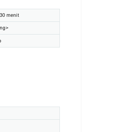
 30 menit
ang>
o