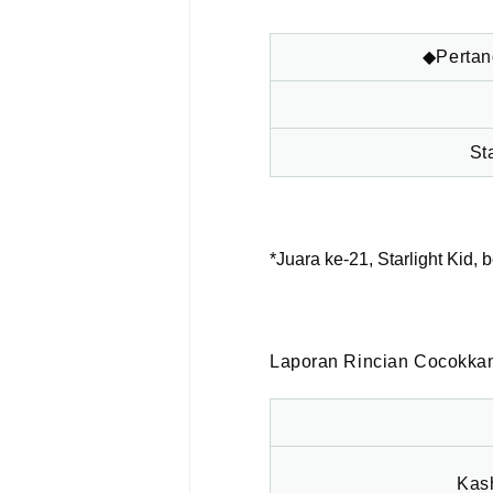
◆Pertand
St
*Juara ke-21, Starlight Kid,
Laporan Rincian Cocokka
Kas