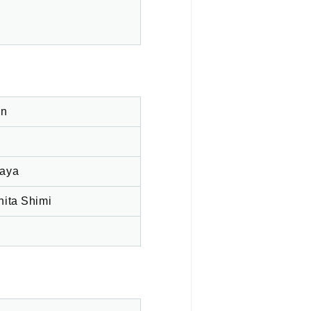
an
aya
hita Shimi