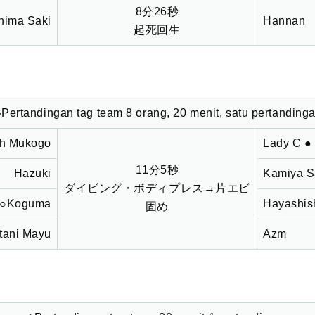
8分26秒
hima Saki
Hannan
起死回生
Pertandingan tag team 8 orang, 20 menit, satu pertanding
h Mukogo
Lady C ●
11分5秒
Hazuki
Kamiya S
ダイビング・ボディプレス→片エビ
○Koguma
Hayashis
固め
tani Mayu
Azm