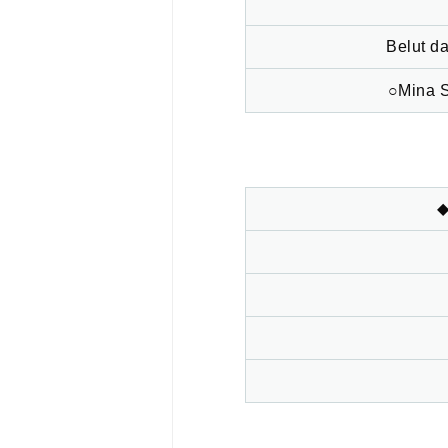
Belut d
○Mina 
◆