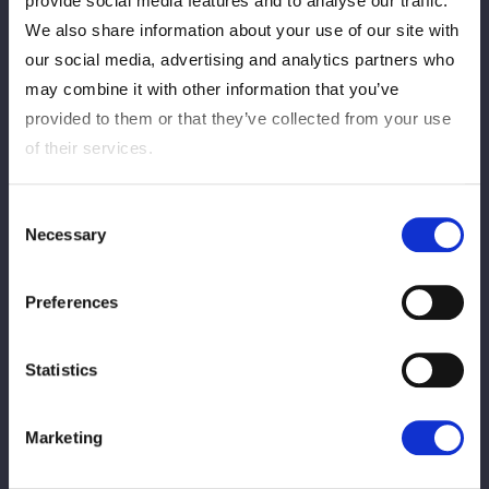
provide social media features and to analyse our traffic.
We also share information about your use of our site with
開催日：12月14日（日）
our social media, advertising and analytics partners who
会 場：
富山産業展示館 テクノホール西館
may combine it with other information that you’ve
開 場 12:15（FC先行入場／12:00）
provided to them or that they’ve collected from your use
本戦開始 13:00
of their services.
詳細：
https://wwr-stardom.com/schedule/20251214_toyam
a/
Consent
※対戦カードは決定次第更新いたします。
Necessary
Selection
Preferences
『STARDOM in IMABARI-EHIME 2025』
Statistics
開催日：12月20日（土）
会 場：
愛媛・テクスポート今治
Marketing
開 場 16:15（FC先行入場／16:00）
本戦開始 17:00