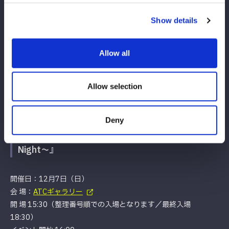
開 場 10:30（整理番号順での入場となります／最終入場
Show details
13:30）
イベント開始 11:00
Allow all
詳細：
https://wwr-stardom.com/schedule/20251207_fanme
eting_osaka_day/
※出演選手・詳細等は後日告知いたします。
Allow selection
Deny
『STARDOM Fan Meeting 2025 in OSAKA ～
Night～』
開催日：12月7日（日）
会 場：
ATCギャラリー
開 場 15:30（整理番号順での入場となります／最終入場
18:30）