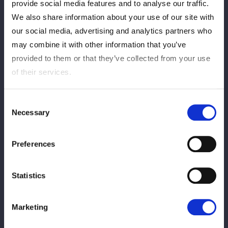
provide social media features and to analyse our traffic.
We also share information about your use of our site with
開催日：12月6日（土）
our social media, advertising and analytics partners who
会 場：
ヒルトン名古屋
may combine it with other information that you’ve
開 場 16:30（整理番号順での入場となります／最終入場
provided to them or that they’ve collected from your use
19:30）
of their services.
イベント開始 17:00
詳細：
https://wwr-stardom.com/schedule/20251206_fanme
Consent
eting_nagoya_night/
Necessary
Selection
※出演選手・詳細等は後日告知いたします。
Preferences
『STARDOM Fan Meeting 2025 in OSAKA ～Day
Statistics
～』
Marketing
開催日：12月7日（日）
会 場：
ATCギャラリー