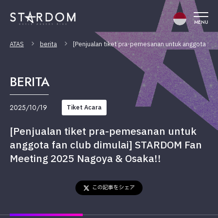
MENU
ATAS
berita
[Penjualan tiket pra-pemesanan untuk anggota fa
BERITA
2025/10/19
Tiket Acara
[Penjualan tiket pra-pemesanan untuk
anggota fan club dimulai] STARDOM Fan
Meeting 2025 Nagoya & Osaka!!
この記事をシェア