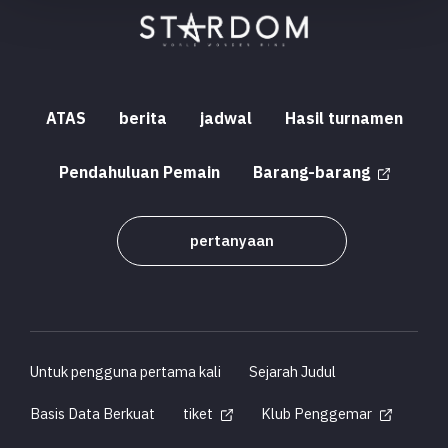
ATAS
berita
jadwal
Hasil turnamen
Pendahuluan Pemain
Barang-barang
pertanyaan
Untuk pengguna pertama kali
Sejarah Judul
Basis Data Berkuat
tiket
Klub Penggemar