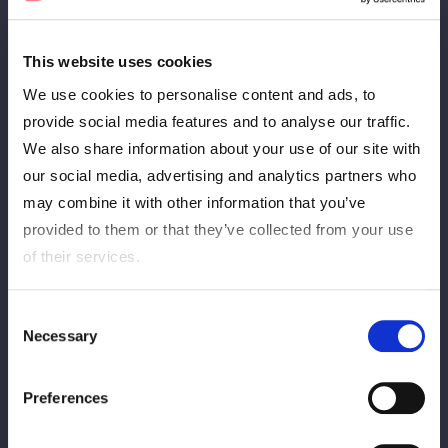
This website uses cookies
We use cookies to personalise content and ads, to
provide social media features and to analyse our traffic.
11/8(土)『第15回 ゴッデス・オブ・スターダム ～タッグリーグ
We also share information about your use of our site with
戦～ in TAKASAKI』Gメッセ群馬大会
our social media, advertising and analytics partners who
一時、前売り券が品切れ状態となっておりましたが、チケットぴ
may combine it with other information that you’ve
あ、ローソンチケットにて、現在追加販売中です。
provided to them or that they’ve collected from your use
どうぞ、お買い求めください！
of their services.
▼大会・チケット詳細情報はこちら
Consent
https://wwr-stardom.com/schedule/20251108_takasaki/
Necessary
Selection
Preferences