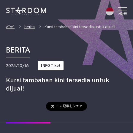
MENU
ATAS
berita
Kursi tambahan kini tersedia untuk dijual!
BERITA
2025/10/16
INFO Tiket
Kursi tambahan kini tersedia untuk
dijual!
この記事をシェア