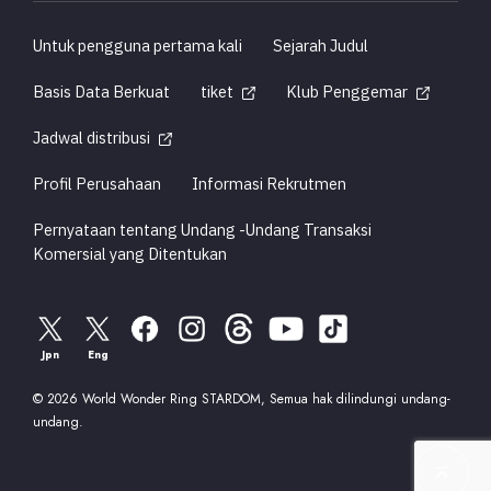
Untuk pengguna pertama kali
Sejarah Judul
Basis Data Berkuat
tiket
Klub Penggemar
Jadwal distribusi
Profil Perusahaan
Informasi Rekrutmen
Pernyataan tentang Undang -Undang Transaksi
Komersial yang Ditentukan
Jpn
Eng
© 2026 World Wonder Ring STARDOM, Semua hak dilindungi undang-
undang.