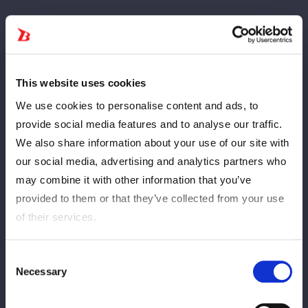
This website uses cookies
We use cookies to personalise content and ads, to
昨年度、ご好評を頂きましたボートレース下関と『新日本プロレ
provide social media features and to analyse our traffic.
ス』＆『STARDOM』のコラボ企画が今年度も継続することが決
We also share information about your use of our site with
定いたしました！
our social media, advertising and analytics partners who
引き続き場内装飾やトークショー、コラボグッズなど様々な企画
may combine it with other information that you’ve
を随時展開いたします。
provided to them or that they’ve collected from your use
of their services.
ボートレース下関で繰り広げられるレーサー達の熱き闘いを一緒
に盛り上げます。
どうぞご期待ください！
Consent
Necessary
Selection
ボートレース下関公式HP：
https://www.boatrace-shimonoseki.
jp/