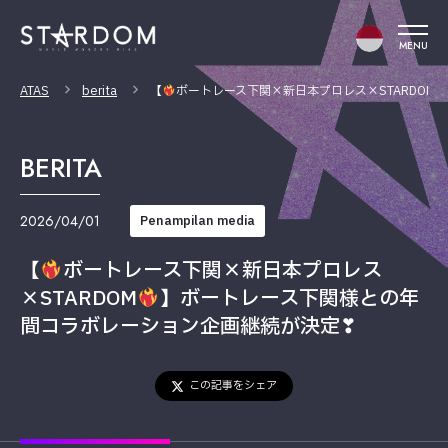
MENU
ATAS
berita
【
ボートレース下関×新日本プロレス×STARDOM
BERITA
2026/04/01
Penampilan media
【
ボートレース下関×新日本プロレス
×STARDOM
】ボートレース下関様との年
間コラボレーション企画継続が決定❣
この記事をシェア