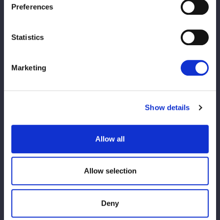
https://www.youtube.com/@STARDOMofficial
Preferences
Statistics
Marketing
Show details
この記事をシェア
Allow all
Lihat semua
Allow selection
Deny