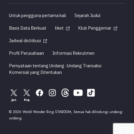
Untuk pengguna pertama kali
Sejarah Judul
Basis Data Berkuat
tiket
Klub Penggemar
Jadwal distribusi
Profil Perusahaan
Informasi Rekrutmen
Pernyataan tentang Undang -Undang Transaksi
Komersial yang Ditentukan
Jpn
Eng
© 2026 World Wonder Ring STARDOM, Semua hak dilindungi undang-
undang.