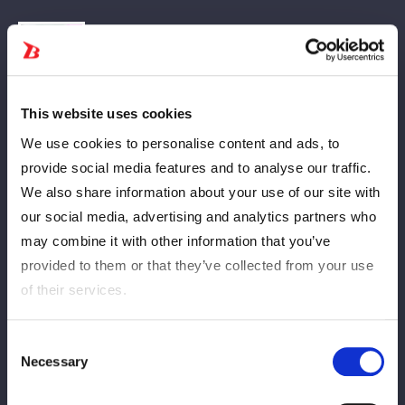
This website uses cookies
STARDOM選手の人生を深堀りしていく「#スタスタ」に八神蘭
We use cookies to personalise content and ads, to
奈選手が登場！
provide social media features and to analyse our traffic.
池袋のお嬢様育ちだったまさかのとんでも人生を楽しくトーク！
We also share information about your use of our site with
プロレスラーになったきっかけ（もちろん朱里選手）、とんでも
our social media, advertising and analytics partners who
プロレスも要チェック！
may combine it with other information that you’ve
レディ・Cもいい味出してます
provided to them or that they’ve collected from your use
of their services.
【番組情報】
▼エルフ×スターダムの女子トークバラエティ！
◆番組名：『スターダム★スタジオ』
Consent
Necessary
◆配信日程：3/27（金）夜9時～プレミア配信
Selection
◆配信先：STARDOM YouTube Channel