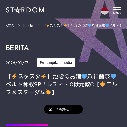
MENU
ATAS
berita
【
スタスタ
】池袋のお嬢
八神蘭奈
ベルト奪取
BERITA
2026/03/27
Penampilan media
【
スタスタ
】池袋のお嬢
八神蘭奈
ベルト奪取SP！レディ・Cは元教C【
エル
フ×スターダム
】
この記事をシェア