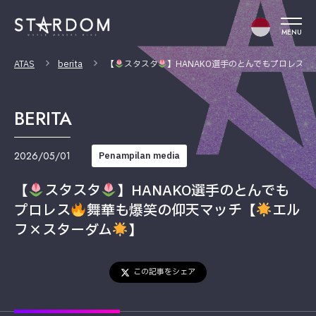
MENU
ATAS
berita
【
スタスタ
】HANAKO選手のとんでもプロレス
BERITA
2026/05/01
Penampilan media
【
スタスタ
】HANAKO選手のとんでも
プロレス
舞華も爆笑の仰天マッチ【
エル
フ×スターダム
】
この記事をシェア