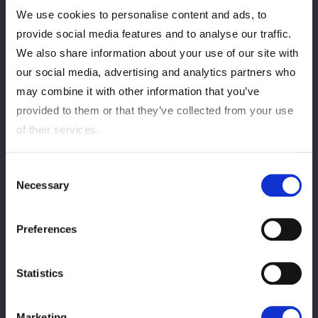
We use cookies to personalise content and ads, to
provide social media features and to analyse our traffic.
【番組情報】
We also share information about your use of our site with
▼エルフ×スターダムの女子トークバラエティ！
◆番組名：『スターダム★スタジオ』
our social media, advertising and analytics partners who
◆配信日程：5/1 （金）夜10時配信
may combine it with other information that you’ve
◆配信先：STARDOM YouTube Channel
provided to them or that they’ve collected from your use
https://youtube.com/@stardomofficial
of their services.
Consent
Necessary
Selection
Preferences
Statistics
この記事をシェア
Marketing