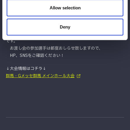
す）
Allow selection
※時間の都合上、全てのお客様へ選手からお渡しできない可能性
がございます。あらかじめご了承ください。
Deny
★今後も他会場にて、スターダム選手によるお渡し会を実施予定
です。
お渡し会の参加選手は都度おしらせ致しますので、
HP、SNSをご確認ください！
↓大会情報はコチラ↓
群馬・Gメッセ群馬 メインホール大会