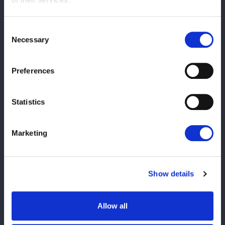
新規のお並びをお断りさせていただきます。
※公平かつ適正な運営のため、一度の参加につきポートレート購
Consent
入枚数をお一人様1枚までとさせていただきます。
Necessary
Selection
※お会計後は、手になにも持たずお渡し会にご参加ください。
※スマートフォン等を取り出し選手に見せる、手渡そうとするな
Preferences
どの行為はお断りさせていただきます。
※ファンレター、プレゼントなどあらゆる贈り物等はお受けでき
かねますのでご了承ください。
Statistics
※選手への握手やボディータッチ等、身体的接触はお控えくださ
い。
Marketing
またツーショット写真、動画などあらゆる撮影をお断りさせてい
ただきます。
※その他のご注意事項は大会ページの【ご観戦にあたっての禁止
事項およびお願い】をご確認ください。
Show details
※現金のみのお取扱いとなります。ご了承くださいませ。
※混雑回避の為、事前にお会計のご準備をお願いいたします。
Allow all
※お客様1名ずつのお渡しとなります。複数名でのご参加はお断
りいたします。（未就学児のみ保護者様同伴でご参加いただけま