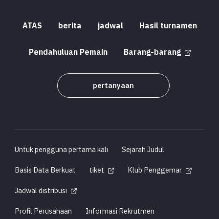
ATAS
berita
jadwal
Hasil turnamen
Pendahuluan Pemain
Barang-barang
pertanyaan
Untuk pengguna pertama kali
Sejarah Judul
Basis Data Berkuat
tiket
Klub Penggemar
Jadwal distribusi
Profil Perusahaan
Informasi Rekrutmen