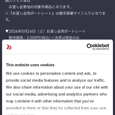
個人グッズ等は
お渡し会参加の対象外商品となります。
※『お渡し会用ポートレート』は選手直筆サイン入りとなりま
す。
▼2026年5月16日（土）お渡し会用ポートレート
販売価格：2,000円(税込) ※決済は現金のみ
【お渡し会注意事項】
※選手・スタッフへの暴力行為、暴言、誹謗中傷、公序良俗に反
する発言等を確認した場合、
This website uses cookies
主催者判断にて該当のお客様に退場していただくことがございま
We use cookies to personalise content and ads, to
す。
provide social media features and to analyse our traffic.
その他、各種ルールをお守りいただけないお客様についても、悪
We also share information about your use of our site with
質を判断した場合には退場していただきます。
その際、入場料金の返金等はございません。あらかじめご了承く
our social media, advertising and analytics partners who
ださい。
may combine it with other information that you’ve
※列が途切れ次第終了となります。
provided to them or that they’ve collected from your use
※お時間および在庫に限りがございますため、定員に達し次第、
of their services.