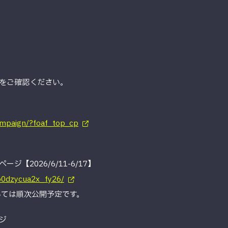
をご確認ください。
ampaign/?foaf_top_cp
【2026/6/11-6/17】
b0dzycua2x_fy26/
いては順次公開予定です。
ジ