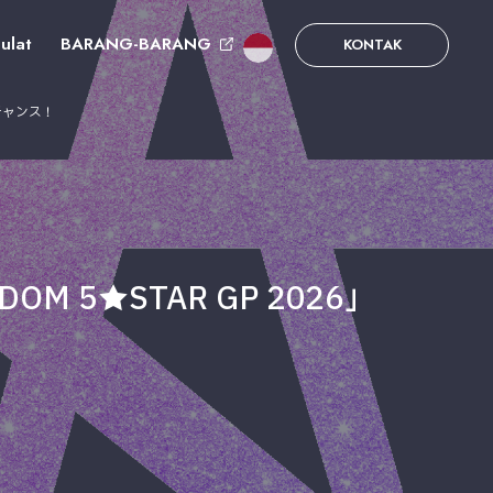
ulat
BARANG-BARANG
KONTAK
るチャンス！
M 5★STAR GP 2026」