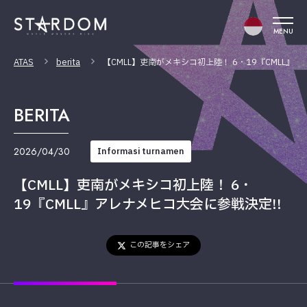
MENU
ATAS
berita
【CMLL】吏南がメキシコ初上陸！ 6・19『CMLL』ア
BERITA
2026/04/30
Informasi turnamen
【CMLL】吏南がメキシコ初上陸！ 6・
19『CMLL』アレナメヒコ大会に参戦決定!!
この記事をシェア