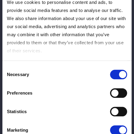
We use cookies to personalise content and ads, to
メキシコ初上陸の吏南選手、どんな試合を魅せてくれるのでしょ
provide social media features and to analyse our traffic.
うか。
We also share information about your use of our site with
ぜひ吏南選手の活躍に期待しましょう！
our social media, advertising and analytics partners who
may combine it with other information that you’ve
provided to them or that they’ve collected from your use
of their services.
[Informasi Turnamen]
Consent
■『CMLL Presenta NJPW FANTASTICA MANIA México
Necessary
Selection
2026』
◆日程：6月19日（金／現地時間）
◆会場：メキシコシティ・アレナメヒコ (8:30 pm 試合開始)
Preferences
＜出場選手＞
Statistics
●エル・ファンタズモ
●KONOSUKE TAKESHITA（AEW、DDT、NJPW）
●タイガーマスク
Marketing