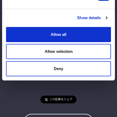
●石森太二（Unbound Co.）
●ロビー・エックス（Unbound Co.）
●ディック東郷（HOUSE OF TORTURE）
Show details
●吏南 (STARDOM)
★CMLLホームページはコチラ
Allow all
https://cmll.com/
Allow selection
Deny
この記事をシェア