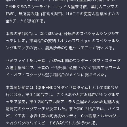
GENESISのスターライト・キッド＆星来芽依、葉月＆コグマの
FWC、無所属の月山和香＆梨杏、H.A.T.E.の吏南＆稲葉あずさの
全6チームが参加する。
本戦の第1試合は、なつぽいvs伊藤麻希のスペシャルシングルマ
ッチに決定。第4試合の安納サオリvsフワちゃんのスペシャルシ
ングルマッチの後に、鹿島沙希の引退セレモニーが行われる。
セミファイナルは王者・小波vs羽南のワンダー・オブ・スターダ
ム選手権試合で、王者の上谷沙弥に玖麗さやかが挑戦するワール
ド・オブ・スターダム選手権試合がメインに据えられた。
本戦開始前には【QUEENDOM ダイゼロタイム】として3試合が
行われる。第0-1試合では、さくらあやと古沢稀杏がシングルマ
ッチで激突。第0-2試合では鉄アキラ＆金屋あんねvs浜辺纏＆虎
龍清花のタッグマッチが決定した。また第0-3試合では、ハイス
ピード王者・水森由菜vs向後桃vsレディ・C vs稲葉ともかvsジー
ナvsタバタのハイスピード6WAYバトルが行われる。