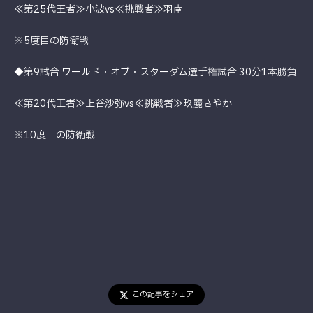
≪第25代王者≫小波vs≪挑戦者≫羽南
※5度目の防衛戦
◆第9試合 ワールド・オブ・スターダム選手権試合 30分1本勝負
≪第20代王者≫上谷沙弥vs≪挑戦者≫玖麗さやか
※10度目の防衛戦
この記事をシェア