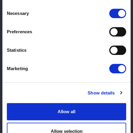
スターライト・キッド＆星来芽依
Consent
Necessary
葉月＆コグマ
Selection
月山和香＆梨杏
Preferences
吏南＆稲葉あずさ
Statistics
◆第3試合 フューチャー・オブ・スターダム選手権試合 15分1本
勝負
Marketing
≪第14代王者≫八神蘭奈vs≪挑戦者≫儛島エマ
※3度目の防衛戦
Show details
◆第4試合 スペシャルシングルマッチ 30分1本勝負
Allow all
安納サオリvsフワちゃん
◆鹿島沙希引退セレモニー
Allow selection