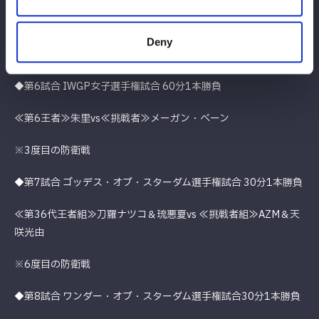
◆第5試合 スペシャルハードコアタッグマッチ 30分1本勝負
Deny
鈴季すず＆山下りなvs舞華＆HANAKO
◆第6試合 IWGP女子選手権試合 60分1本勝負
≪第6王者≫朱里vs≪挑戦者≫メーガン・ベーン
※3度目の防衛戦
◆第7試合 ゴッデス・オブ・スターダム選手権試合 30分1本勝負
≪第36代王者組≫刀羅ナツコ＆琉悪夏vs ≪挑戦者組≫AZM＆天
咲光由
※6度目の防衛戦
◆第8試合 ワンダー・オブ・スターダム選手権試合30分1本勝負