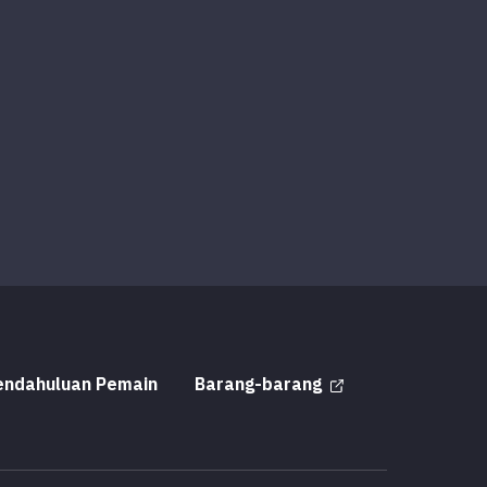
endahuluan Pemain
Barang-barang