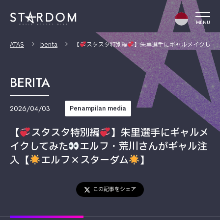
MENU
ATAS
berita
【
スタスタ特別編
】朱里選手にギャルメイクして
BERITA
2026/04/03
Penampilan media
【
スタスタ特別編
】朱里選手にギャルメ
イクしてみた
エルフ・荒川さんがギャル注
入【
エルフ×スターダム
】
この記事をシェア