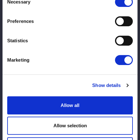
Necessary
Selection
▼エルフ×スターダムの女子トークバラエティ！
◆番組名：『スターダム★スタジオ』
◆配信日程：4/3（金）夜9時～プレミア配信
Preferences
◆配信先：STARDOM YouTube Channel
https://youtu.be/QcIKdYhDcrY
Statistics
Marketing
Show details
Allow all
この記事をシェア
Allow selection
Lihat semua