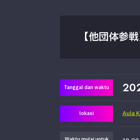
【他団体参戦】F
20
Tanggal dan waktu
Aula 
lokasi
Waktu mulai untuk