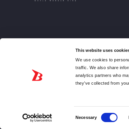
This website uses cookie
We use cookies to personal
traffic. We also share info
analytics partners who may
they’ve collected from your
Jpn
Eng
© 2026 World Wonder Ring STARDOM, Semua hak dilindungi un
Consent
Necessary
Selection