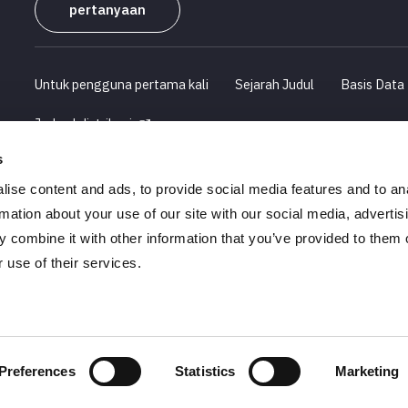
pertanyaan
Untuk pengguna pertama kali
Sejarah Judul
Basis Data
Jadwal distribusi
s
Profil Perusahaan
Informasi Rekrutmen
ise content and ads, to provide social media features and to an
Pernyataan tentang Undang -Undang Transaksi Komersial yan
rmation about your use of our site with our social media, advertis
 combine it with other information that you’ve provided to them o
 use of their services.
dang-undang.
Preferences
Statistics
Marketing