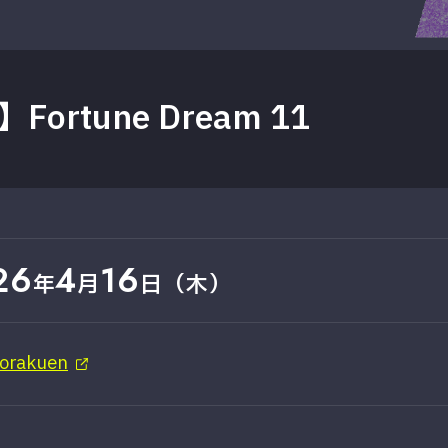
ortune Dream 11
26
4
16
年
月
日（木）
Korakuen