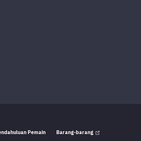
endahuluan Pemain
Barang-barang