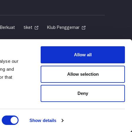
 Berkuat
tiket
Klub Penggemar
Allow all
alyse our
g Ditentukan
ing and
Allow selection
r that
Deny
Show details