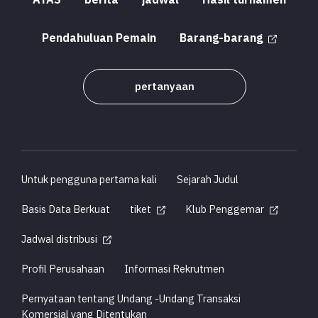
ATAS
berita
jadwal
Hasil turnamen
Pendahuluan Pemain
Barang-barang
pertanyaan
Untuk pengguna pertama kali
Sejarah Judul
Basis Data Berkuat
tiket
Klub Penggemar
Jadwal distribusi
Profil Perusahaan
Informasi Rekrutmen
Pernyataan tentang Undang -Undang Transaksi
Komersial yang Ditentukan