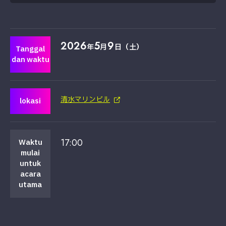
2026
5
9
年
月
日（土）
Tanggal
dan waktu
清水マリンビル
lokasi
17:00
Waktu
mulai
untuk
acara
utama