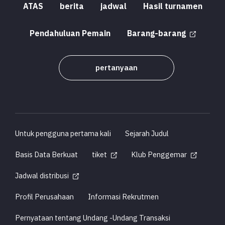
ATAS
berita
jadwal
Hasil turnamen
Pendahuluan Pemain
Barang-barang
pertanyaan
Untuk pengguna pertama kali
Sejarah Judul
Basis Data Berkuat
tiket
Klub Penggemar
Jadwal distribusi
Profil Perusahaan
Informasi Rekrutmen
Pernyataan tentang Undang -Undang Transaksi