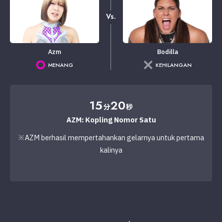
Vs.
Azm
Bodilla
MENANG
KEHILANGAN
15
20
分
秒
AZM: Kopling Nomor Satu
※AZM berhasil mempertahankan gelarnya untuk pertama
kalinya