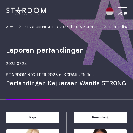
MENU
ATAS
STARDOM NIGHTER 2025 di KORAKUEN Jul.
Pertandingan
Laporan pertandingan
2025.07.24
STARDOM NIGHTER 2025 di KORAKUEN Jul.
Pertandingan Kejuaraan Wanita STRONG
Raja
Penantang