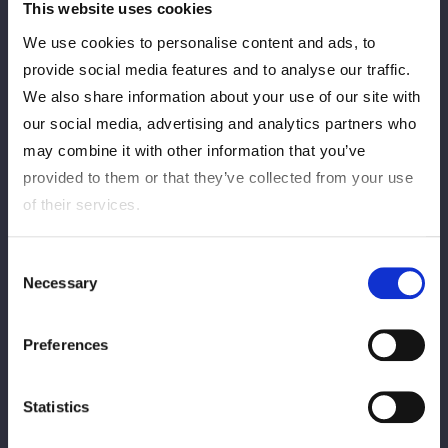
く。ＡＺＭが立ち上がりエルボー連打。ボジラが受けて立ち、一
This website uses cookies
発で倒す。ボジラの突進にＡＺＭが飛びつくとボジラがキャッチ
We use cookies to personalise content and ads, to
してコーナーに追い込む。コーナーに乗せるとボジラ
provide social media features and to analyse our traffic.
が突進。ＡＺＭが頭を蹴り背後からミサイルキック。ＡＺＭはコ
We also share information about your use of our site with
ーナーに上がるが、ボジラが落とす。エプロンでボジラはＡＺＭ
our social media, advertising and analytics partners who
をキャッチしてパイルの構え。ＡＺＭが延髄斬りからコルバタで
may combine it with other information that you’ve
場外へ。ＡＺＭはエプロンを走って蹴りに行く。ボジラが止めて
エプロンへパワーボム。両者場外でダウン状態。17カウントで
provided to them or that they’ve collected from your use
生還し、ＡＺＭがヒザを着いた状態でエルボー連打、ボジラが突
of their services.
き飛ばす。ＡＺＭがエルボー連打、「こいよ」と挑発。ボジラが
突き飛ばす。ボジラが立ち上がり、ＡＺＭを引き起こす。ＡＺＭ
Consent
がヘッドバット。ＡＺＭの突進を止めてボジラが叩きつける。ボ
Necessary
Selection
ジラはＡＺＭに串刺しボディーアタック。コーナーに乗せてセカ
ンドでエルボー連打。ＡＺＭもやり返してコーナー上で腕を取り
Preferences
変型卍固め。宙吊りにするとマリンスパイク投下。ＡＺＭは首を
掻っ切るポーズからダイビングフットスタンプを決める。しか
し、ボジラが肩を上げる。すぐにＡＺＭがワキ固めから腕十字。
Statistics
ボジラが反転しようとするとＡＺＭは三角絞めへ。ボジラがリフ