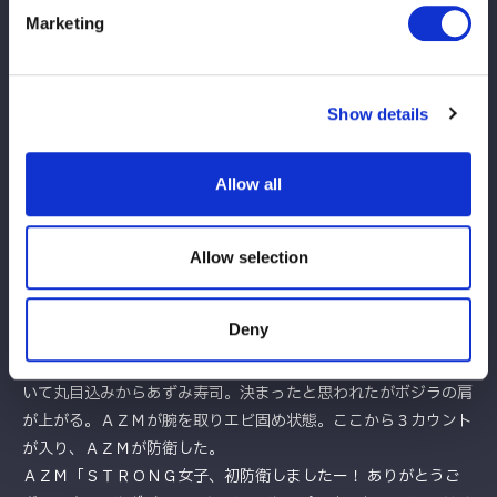
トアップしパワーボムもＡＺＭは離さないで締め続ける。ボジラ
Marketing
が再度持ち上げてパワーボム。ボジラの突進にＡＺＭが蹴り、ハ
イキック。10分経過。ボジラが叩きつけるが２カウント。ボジ
ラはＡＺＭを抱え上げる。ＡＺＭが逃れてハイキック、ボジラが
Show details
すぐにラリアット。両者ダウン状態。両者立ち上がり「なめん
な！」とＡＺＭがヌメロウノ、あずみ寿司。返したボジラにＡＺ
Ｍはコーナーへ上がる。ボジラが下から殴り自分も上がる。雪崩
Allow all
式バックフリップを決めると別コーナーからセカンドのムーンサ
ルトプレス。ＡＺＭがかわして頭にキック。ＡＺＭの突進をキャ
ッチし叩きつける。ＡＺＭが返すと、ボジラがパワー梵珠狙い。
Allow selection
ＡＺＭが反転して押さえ込む。返したボジラにＡＺＭはコーナー
から飛ぶ。ボジラがキャッチしてシットダウンパワーボム。ＡＺ
Deny
Ｍが返すと、ボジラは持ち上げて旋回。ＡＺＭが切り返しカナデ
ィアンデストロイヤー。コーナーに上がるとセカンドから飛びつ
いて丸目込みからあずみ寿司。決まったと思われたがボジラの肩
が上がる。ＡＺＭが腕を取りエビ固め状態。ここから３カウント
が入り、ＡＺＭが防衛した。
ＡＺＭ「ＳＴＲＯＮＧ女子、初防衛しましたー！ ありがとうご