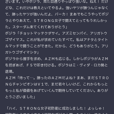
ざいます。いやボジラ、見た目通りやっぱり強いな。ねえ！ だけ
どな、これだけは教えといてやるよ。強いヤツが勝つんじゃなく
て、勝ったヤツが強いんだよ、バーカ！ まあでもこうやってボジ
ラとやりあえて、ＳＴＲＯＮＧ女子で闘えてとってもうれしかっ
た。スターダム来てくれてありがとう」
ボジラ「チョットマッテクダサイ。アズミセンパイ、アリガトウ
ゴザイマス。これが私が求めていたすべて。私はアナタとタイト
ルマッチで闘うことができた。だから、どうもありがとう。アリ
ガトウゴザイマシタ」
ボジラから握手を求め、ＡＺＭも応じる。しかしボジラがＡＺＭ
を担ぎあげ、Ｆ５で叩き付ける。ボジラはミ・ヴィダ・ロカ勢と
退場。
ＡＺＭ「待って…。勝ったのＡＺＭだよね？ まあ、まだＳＴＲＯ
ＮＧチャンピオンはＶ１で、まだ若々しいけど、これからもっと
もっと私が価値をあげていくんで期待していてください。ありが
とうございました」
「ハイ、ＳＴＲＯＮＧ女子初防衛に成功しました！ よっしゃ！