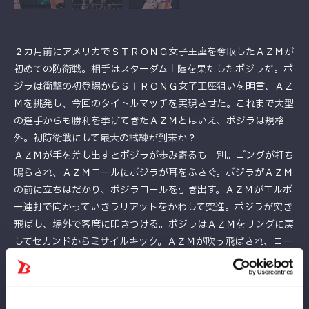
２カ月前にアメリカでＳＴＲＯＮＧ女子王座を奪取したＡＺＭが
初めての防衛戦。相手はスターダム上陸を果たしたボジラだ。ボ
ジラは衝撃の初登場からＳＴＲＯＮＧ女子王座狙いを明言、ＡＺ
Ｍを挑発し、今回のタイトルマッチを実現させた。これまで大型
の選手からも勝利を挙げてきたＡＺＭとはいえ、ボジラは規格
外。初防衛戦にして最大の試練が到来か？
ＡＺＭが手を差し出すとボジラが歩み寄るも一別。ゴングが打ち
鳴らされ、ＡＺＭコールにボジラが耳をふさぐ。ボジラがＡＺＭ
の前に立ちはだかり、ボジラコールを引き出す。ＡＺＭがエルボ
ー連打で向かっていきラリアットをかわして突進。ボジラが突き
飛ばし、場外で客席に叩きつける。ボジラはＡＺＭをリングに戻
してセカンドからミサイルキック。ＡＺＭが吹っ飛ばされ、ロー
プ伝いに立ち上がろうとする。背後からボジラが捕まえロープ越
しにサーフボードストレッチ。中央にもっていき滞空時間をとっ
て前方に叩きつける。ＡＺＭが返すと、エルボーで向かってい