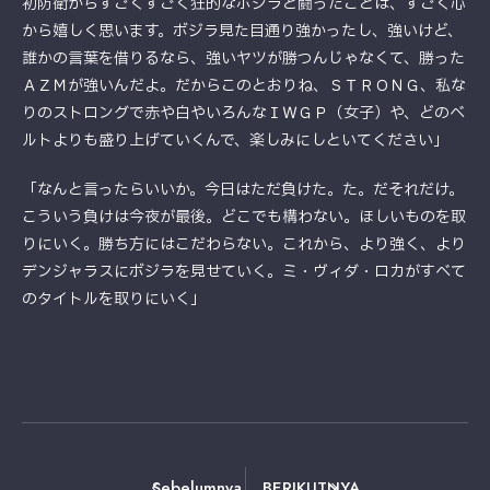
初防衛からすごくすごく狂的なボジラと闘ったことは、すごく心
から嬉しく思います。ボジラ見た目通り強かったし、強いけど、
誰かの言葉を借りるなら、強いヤツが勝つんじゃなくて、勝った
ＡＺＭが強いんだよ。だからこのとおりね、ＳＴＲＯＮＧ、私な
りのストロングで赤や白やいろんなＩＷＧＰ（女子）や、どのベ
ルトよりも盛り上げていくんで、楽しみにしといてください」
「なんと言ったらいいか。今日はただ負けた。た。だそれだけ。
こういう負けは今夜が最後。どこでも構わない。ほしいものを取
りにいく。勝ち方にはこだわらない。これから、より強く、より
デンジャラスにボジラを見せていく。ミ・ヴィダ・ロカがすべて
のタイトルを取りにいく」
Sebelumnya
BERIKUTNYA