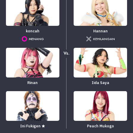
koncah
Hannan
MENANG
KEHILANGAN
Vs.
Rinan
Iida Saya
Ini Fukigen ★
Peach Mukogo