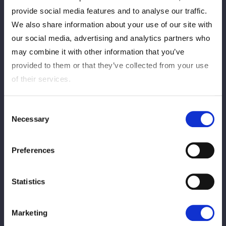
provide social media features and to analyse our traffic.
4・26横浜アリーナで小波を破り、ワンダー王座を戴冠した羽南
We also share information about your use of our site with
にとって2冠がかかるチャンス。5・23愛知大会ではSTARSを裏
our social media, advertising and analytics partners who
切りH.A.T.E.に加入したビー・プレストリーとのV１戦が決まって
may combine it with other information that you’ve
おり、弾みをつけたいところだった。
provided to them or that they’ve collected from your use
いきなりの場外戦で小波に捕まった羽南は早くも大ピンチを迎え
of their services.
る。パイプイスで左腕をはさまれたまま、鉄柱に激突。ここから
H.A.T.E.に左腕を狙われ、苦悶の表情を浮かべ続けた。H.A.T.E.入
Consent
りしたビーとのワンダー王座戦前に、潰しておこうという魂胆
Necessary
Selection
だ。
その後は〝マッチョ・ゴリさん〟飯田の奮闘から羽南のプランチ
Preferences
ャ、飯田のダイビングショルダーアタック、さらには3人の合体
攻撃で小波に一矢を報いる場面も。だが、H.A.T.E.の猛攻を浴び
Statistics
た羽南が、最後は小波のファイナルランサーに捕まり無念のタッ
プアウト負けした。
Marketing
昨年9月以来となる同一カードでのアーティスト王座戦は、また