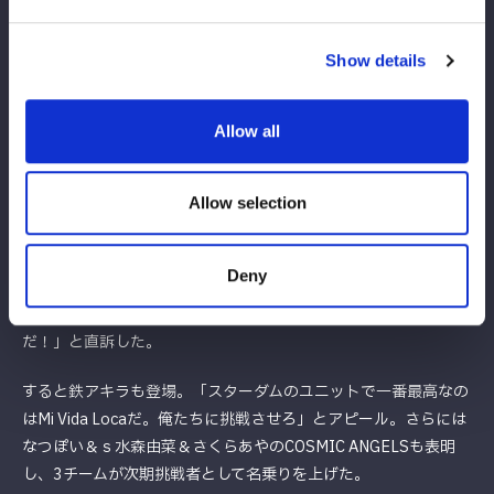
も王者組に軍配が上がった。
Show details
試合後もパイプイスで羽南の左腕を破壊した小波は「心も腕もボ
ロボロだな。来週ビーがトドメを刺してくれるだろう。そして
H.A.T.E.にもう一度、白いベルトが戻ってくる。お前のチャンピ
Allow all
オンロードも、そしてSTARSもジ・エンドだ」とふてぶてしい
表情で通告した。
Allow selection
そのときだ。壮麗亜美＆妃南＆レディ・Cが登場し、H.A.T.E.を蹴
散らす。マイクを握った壮麗は「横アリでだいぶ景色は変わった
Deny
けど、ユニットの象徴アーティストはお前らの手元にあるのが悔
しくて、悔しくてたまらない。次の挑戦者は私たちGod’s Eye
だ！」と直訴した。
すると鉄アキラも登場。「スターダムのユニットで一番最高なの
はMi Vida Locaだ。俺たちに挑戦させろ」とアピール。さらには
なつぽい＆ｓ水森由菜＆さくらあやのCOSMIC ANGELSも表明
し、3チームが次期挑戦者として名乗りを上げた。