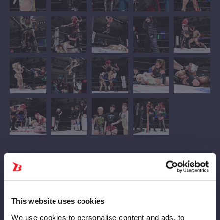
アーティスト・オブ・スターダム選手権が５月17日（日）の
「STARDOM in KORAKUEN 2026 May.」（東京・後楽園ホー
ル）で行われ、STARSの羽南＆飯田沙耶＆向後桃が、王座を保
This website uses cookies
持するH.A.T.E.の小波＆吏南＆フキゲンです★に挑戦。だが、ベ
ルト取りは果たせなかった。
We use cookies to personalise content and ads, to