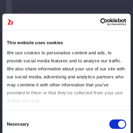
誕生日
6月22日
Tempat lahir
Kota Kashiwara, Prefektur Osaka
This website uses cookies
tinggi
156cm
We use cookies to personalise content and ads, to
provide social media features and to analyse our traffic.
berat badan
52kg
We also share information about your use of our site with
our social media, advertising and analytics partners who
Pertandingan
21 Mei 2025, Korakuen Hall (vs AZM)
may combine it with other information that you’ve
debut
provided to them or that they’ve collected from your use
of their services.
Spesialisasi
Dropkick
Consent
Necessary
Selection