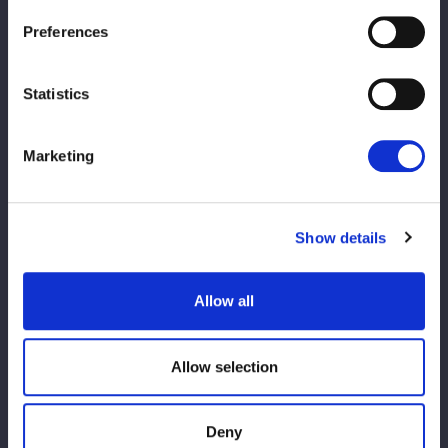
Career
来歴
Preferences
両親の影響で幼少期からプロレスに親しみ、小学生時代
Statistics
にDRAGON GATEを観戦したことをきっかけに本格的に
意識。高校時代、進路に悩む中でスターダムと出合い、
Marketing
AZMや吏南に憧れてプロレスラーを志す。夢をかなえる
ため陸上自衛隊に2年間在籍。資金を貯めながら身体を
鍛え、上京後は約1年2か月の練習生期間を経て、2025
Show details
年5月後楽園大会でAZM相手にデビューを果たす。26年
に入り負傷箇所の治療のため欠場していたが、3月に復
帰。4月の「ルーキー・オブ・スターダム」を優勝し、フ
Allow all
ューチャー王座挑戦を果たした。6・6仙台大会でNEO
GENESISに加入。
Allow selection
Title History
Deny