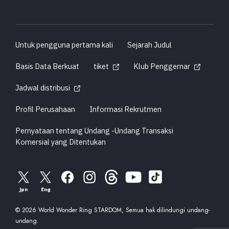
Untuk pengguna pertama kali
Sejarah Judul
Basis Data Berkuat
tiket
Klub Penggemar
Jadwal distribusi
Profil Perusahaan
Informasi Rekrutmen
Pernyataan tentang Undang -Undang Transaksi
Komersial yang Ditentukan
Jpn
Eng
© 2026 World Wonder Ring STARDOM, Semua hak dilindungi undang-
undang.