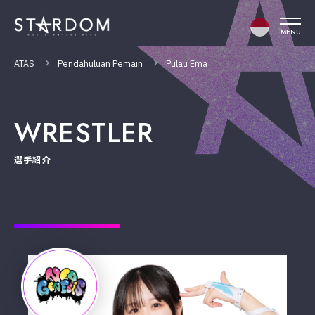
MENU
ATAS
Pendahuluan Pemain
Pulau Ema
WRESTLER
選手紹介