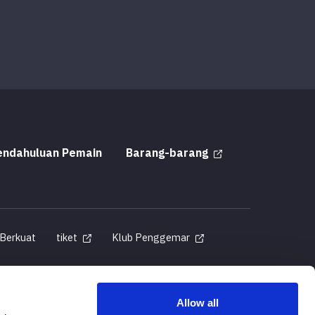
endahuluan Pemain
Barang-barang
 Berkuat
tiket
Klub Penggemar
Allow all