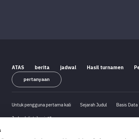
ATAS
berita
jadwal
Hasil turnamen
P
pertanyaan
Untuk pengguna pertama kali
Sejarah Judul
Basis Data
Jadwal distribusi
s
Profil Perusahaan
Informasi Rekrutmen