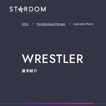
ATAS
Pendahuluan Pemain
Hamabe Matoi
WRESTLER
選手紹介