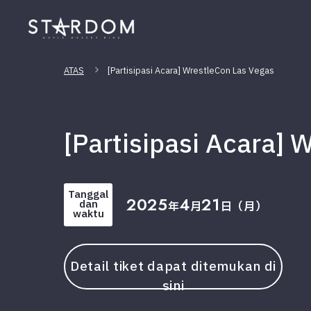
ATAS
[Partisipasi Acara] WrestleCon Las Vegas
[Partisipasi Acara]
Tanggal
2025
4
21
dan
年
月
日（月）
waktu
Detail tiket dapat ditemukan di
sini