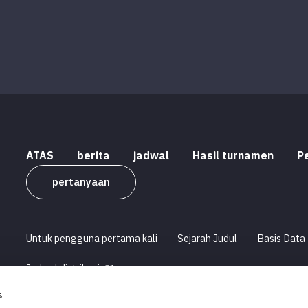
ATAS
berita
jadwal
Hasil turnamen
P
pertanyaan
Untuk pengguna pertama kali
Sejarah Judul
Basis Data
Jadwal distribusi
s
Profil Perusahaan
Informasi Rekrutmen