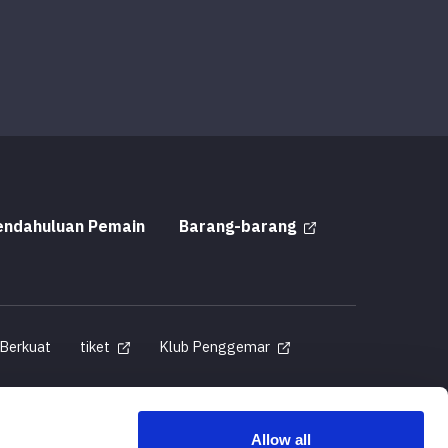
endahuluan Pemain
Barang-barang
 Berkuat
tiket
Klub Penggemar
Allow all