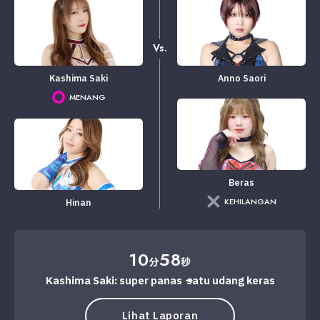
Vs.
Kashima Saki
Anno Saori
MENANG
Beras
KEHILANGAN
Hinan
10
58
分
秒
Kashima Saki: super panas → satu udang keras
Lihat Laporan