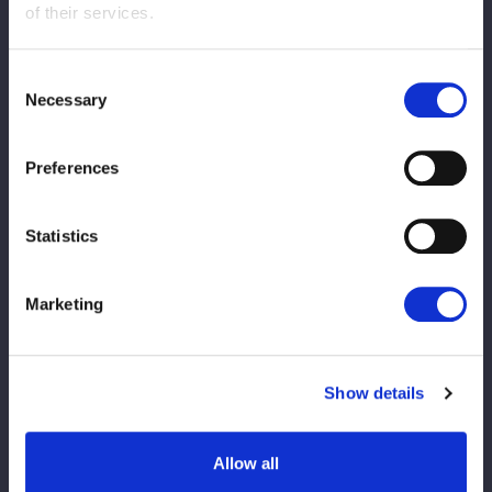
of their services.
Vs.
Besi akira
Consent
KEHILANGAN
Ryue Summer
Necessary
Selection
Preferences
Statistics
Putri Yuria
Rinan
Marketing
12
17
分
秒
Konami: Tendangan gergaji mesin → Kuncian kepiting
kaki tunggal
Show details
Lihat Laporan
Allow all
Pertandingan