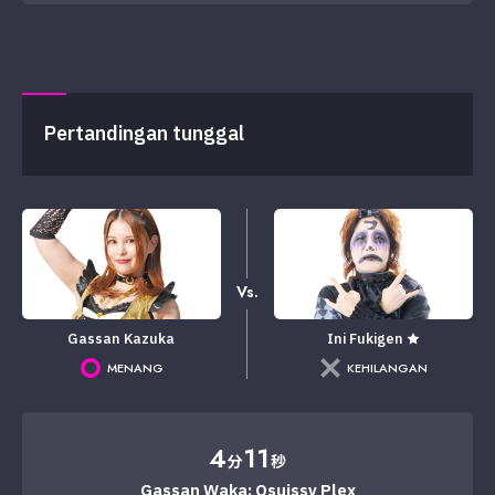
Pertandingan tunggal
Vs.
Gassan Kazuka
Ini Fukigen ★
MENANG
KEHILANGAN
4
11
分
秒
Gassan Waka: Osuissy Plex