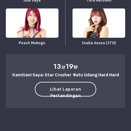
Iida Saya
Tora Natsuko
Peach Mukogo
Inaba Azusa (JTO)
13
19
分
秒
Kamitani Saya: Star Crusher → Satu Udang Hard Hard
Lihat Laporan
Pertandingan