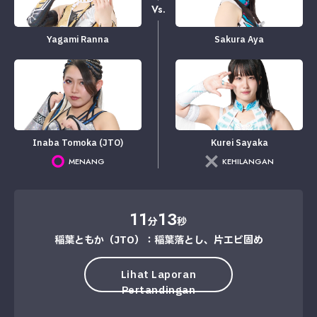
Vs.
Yagami Ranna
Sakura Aya
Inaba Tomoka (JTO)
Kurei Sayaka
MENANG
KEHILANGAN
11
13
分
秒
稲葉ともか（JTO）：稲葉落とし、片エビ固め
Lihat Laporan
Pertandingan