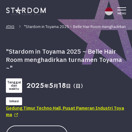
MENU
ATAS
"Stardom in Toyama 2025 ~ Belle Hair Room menghadirkan tu
"Stardom in Toyama 2025 ~ Belle Hair
Room menghadirkan turnamen Toyama
~"
Tanggal
2025
5
18
年
月
日（日）
dan
waktu
lokasi
Gedung Timur Techno Hall, Pusat Pameran Industri Toya
ma