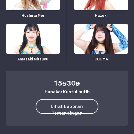
Hoshirai Mei
Hazuki
Amasaki Mitsuyu
COGMA
15
30
分
秒
Hanako: Kuntul putih
Lihat Laporan
Pertandingan