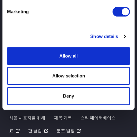
Marketing
Show details
맨 위
소식
일정
토너먼트 결과
Allow all
플레이어 소개
상품
Allow selection
문의
Deny
처음 사용자를 위해
제목 기록
스타 데이터베이스
표
팬 클럽
분포 일정