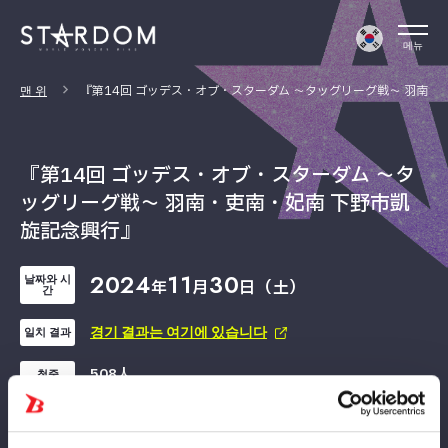
메뉴
맨 위
『第14回 ゴッデス・オブ・スターダム ～タッグリーグ戦～ 羽南・
『第14回 ゴッデス・オブ・スターダム ～タ
ッグリーグ戦～ 羽南・吏南・妃南 下野市凱
旋記念興行』
2024
11
30
날짜와 시
年
月
日（土）
간
경기 결과는 여기에 있습니다
일치 결과
508人
청중