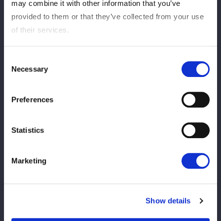
may combine it with other information that you’ve
う！
provided to them or that they’ve collected from your use
of their services.
2025/06/30
INFO
【情報解禁】サミー株式会社様が
Consent
『Sammy presents「STARDOM
Necessary
Selection
5★STAR GP 2025 × リベパチ・リベス
ロ」』冠協賛に決定！
Preferences
2025/06/30
INFO
Statistics
朱里選手欠場に関するお知らせ
Marketing
2025/06/20
INFO
【重要】6.21『STARDOM THE
Show details
CONVERSION 2025』 一般開場時間変更
のお知らせ