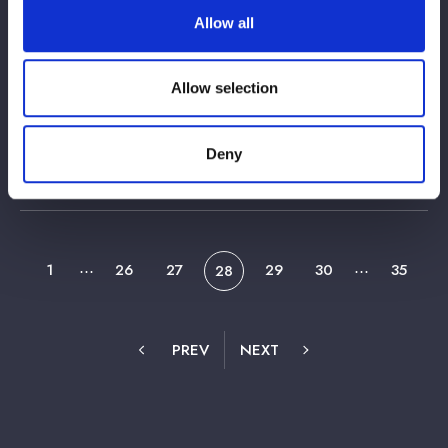
Allow all
2025/06/13
INFO
【なつぽい＆安納サオリ】ＪＲ東海「推し
Allow selection
旅」×新日本プロレス、STARDOMコラボ
キャンペーン「Rail to PRO-
Deny
WRESTLING2」【刀羅ナツコ＆渡辺桃＆
上谷沙弥】
1
26
27
29
30
35
⋯
28
⋯
PREV
NEXT