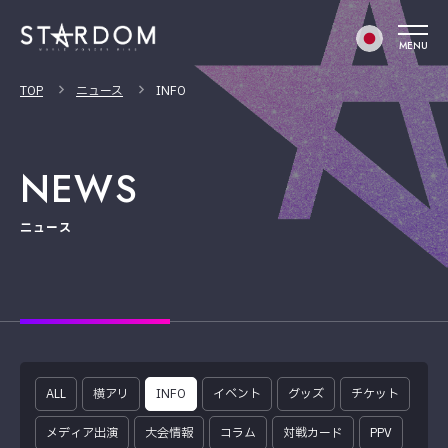
MENU
TOP
ニュース
INFO
NEWS
ニュース
ALL
横アリ
INFO
イベント
グッズ
チケット
メディア出演
大会情報
コラム
対戦カード
PPV