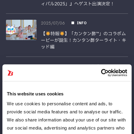
ィバル2025」』へゲスト出演決定！
2025/07/06
INFO
【
特報
】「カンタン酢™」のコラボム
ービーが誕生！カンタン酢ターライト・キ
ッド編
2025/07/03
INFOイベント
【いよいよ明日開催！】STARDOM NEO
GENESISプロデュースコスメ企画「NEO
COSME」トークショー当日券発売決定！
This website uses cookies
We use cookies to personalise content and ads, to
2025/06/30
INFO
provide social media features and to analyse our traffic.
【推し旅コラボ開始！】なつぽい選手のゲ
We also share information about your use of our site with
ームコンテンツ、刀羅ナツコ＆渡辺桃＆上
our social media, advertising and analytics partners who
谷沙弥選手のぶっちゃけトークを楽しも