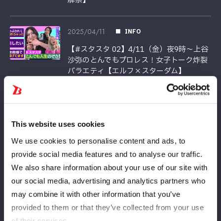
解禁】
2025/04/11
INFO
【#スタスタ 02】4/11（金）夜9時～上谷
沙弥のとんでもプロレス！女子トーク炸裂
バラエティ【エルフ×スターダム】
2025/04/11
INFO
星来芽依選手欠場とカード変更のお知らせ
This website uses cookies
We use cookies to personalise content and ads, to
provide social media features and to analyse our traffic.
2025/04/10
INFO
We also share information about your use of our site with
【
コラボ決定
】ボートレース下関様と
our social media, advertising and analytics partners who
のコラボ企画がスタート！【ボートレース
may combine it with other information that you’ve
下関×新日本プロレス×STARDOM】
provided to them or that they’ve collected from your use
of their services.