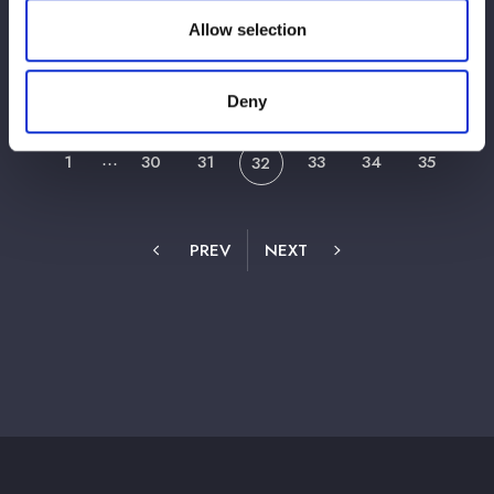
【メディア情報】4月7日(月)20時～ ニッポ
Allow selection
ン放送『RADIOXover』に中野たむが出
演！【ゲスト：レイザーラモンRG】
Deny
1
30
31
33
34
35
⋯
32
PREV
NEXT