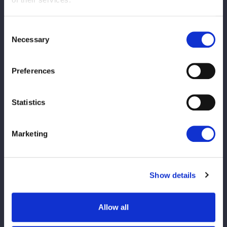
2025/04/09
INFOグッズ
【お詫びと交換対応のお知らせ】「お名前
Consent
アクリルバッジB さくらあや選手」をお持
Necessary
Selection
ちのお客様へ
Preferences
2025/04/09
INFO
【4/27 横浜アリーナ大会／来場特典】 #
Statistics
上谷沙弥 #中野たむ 選手のPRカードをゲ
ットしよう！
Marketing
2025/04/09
INFOメディア出演
【★新人募集★】プロレスが人生を輝かせ
Show details
る【STARDOM Project 2025】開催！
Allow all
2025/04/07
INFOメディア出演