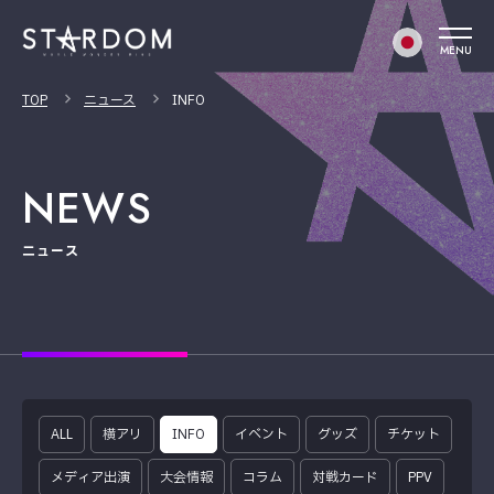
MENU
TOP
ニュース
INFO
NEWS
ニュース
ALL
横アリ
INFO
イベント
グッズ
チケット
メディア出演
大会情報
コラム
対戦カード
PPV