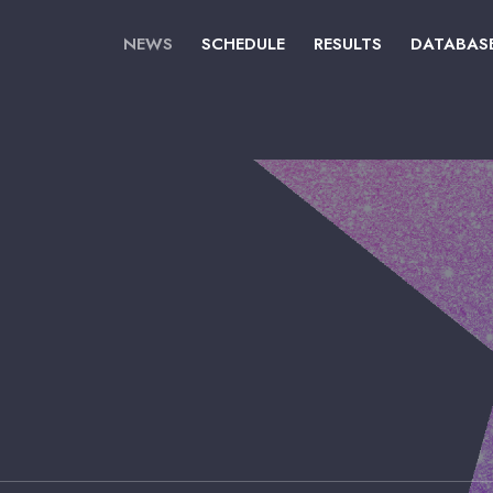
NEWS
SCHEDULE
RESULTS
DATABAS