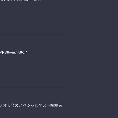
』のPPV販売が決定！
トリオ大会のスペシャルゲスト解説者