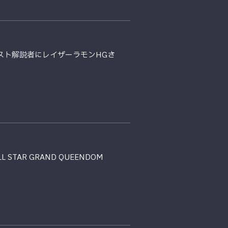
スト解説者にレイザーラモンHGさ
 STAR GRAND QUEENDOM