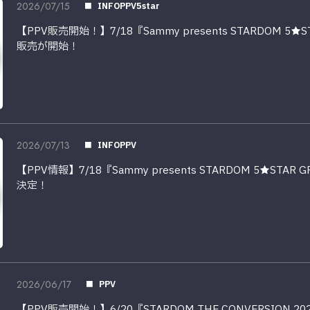
2026/07/15
INFOPPV5star
【PPV販売開始！】7/18『Sammy presents STARDOM 5★
販売が開始！
2026/07/13
INFOPPV
【PPV情報】7/18『Sammy presents STARDOM 5★STA
決定！
2026/06/17
PPV
【PPV販売開始！】6/20『STARDOM THE CONVERSION 