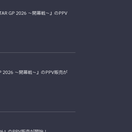
STAR GP 2026 ～開幕戦～』のPPV
R GP 2026 ～開幕戦～』のPPV販売が
2026』のPPV販売が開始！