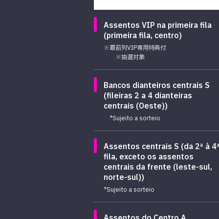
Assentos VIP na primeira fila
(primeira fila, centro)
※最前列VIP専用特典付
※抽選対象
Bancos dianteiros centrais S
(fileiras 2 a 4 dianteiras
centrais (Oeste))
*Sujeito a sorteio
Assentos centrais S (da 2ª à 4
fila, exceto os assentos
centrais da frente (leste-sul,
norte-sul))
*Sujeito a sorteio
Assentos do Centro A