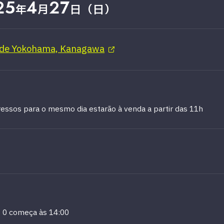
25
4
27
年
月
日（日）
 de Yokohama, Kanagawa
ressos para o mesmo dia estarão à venda a partir das 11h
 0 começa às 14:00