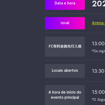
20
Data e hora
Arena
local
13:00
FC有料
会員
先行入場
*Os ing
13:30
Locais abertos
15:00
A hora de início do
evento principal
*O Jogo