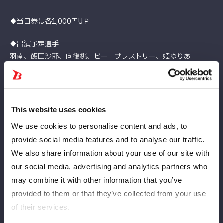
♦当日券は各1,000円UＰ
♦出演予定選手
羽南、飯田沙耶、向後桃、ビー・プレストリー、姫ゆりあ
※出演予定選手は変更となる場合がございます。
♦内容
①vs STARS ゲーム対決
This website uses cookies
STARSとお客様でゲーム対決を実施！
We use cookies to personalise content and ads, to
②STARSプレゼント企画
provide social media features and to analyse our traffic.
STARSメンバーおすすめのグッズをお客様にランダムでプレゼン
We also share information about your use of our site with
ト！
our social media, advertising and analytics partners who
may combine it with other information that you’ve
③STARSからのお見送り
provided to them or that they’ve collected from your use
帰り際には、STARS全員がお客様をお見送り！
of their services.
その際、メンバー全員の集合ポートレート（直筆サイン入り）を