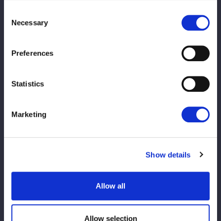
お渡しします！
Consent
④「集合写真撮影付きチケット」撮影会
Necessary
Selection
集合写真撮影付きチケットご購入者様対象！
STARSメンバー全員とお客様での集合写真を撮影いたします！
Preferences
※イベント内容は変更になる可能性があります
Statistics
Cronograma de vendas
Marketing
※2/11午前0時より当日料金が適用されます。
※FC有料会員先行発売期間を過ぎてお買い求めのFC有料会員様
は、一般発売にてお買い求めください。その場合でも先行入場時
Show details
間にご入場頂けます。
Allow all
Data e hora de
Tipo de ingresso
lançamento
Allow selection