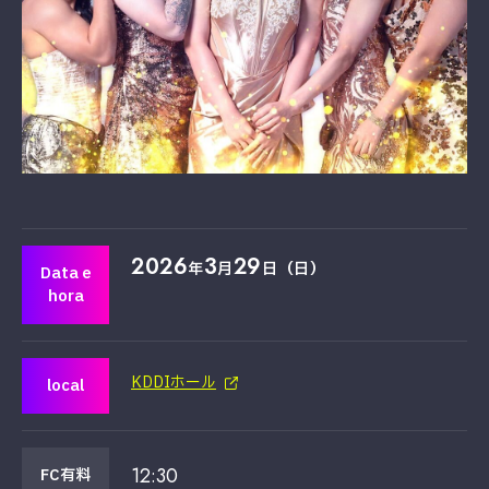
2026
3
29
年
月
日（日）
Data e
hora
KDDIホール
local
12:30
FC有料