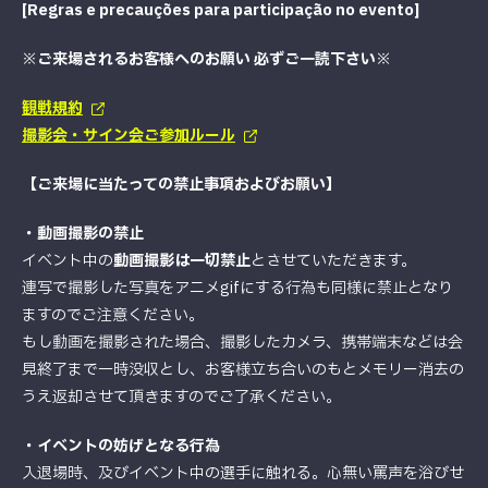
[Regras e precauções para participação no evento]
※ご来場されるお客様へのお願い 必ずご一読下さい※
観戦規約
撮影会・サイン会ご参加ルール
【ご来場に当たっての禁止事項およびお願い】
・動画撮影の禁止
イベント中の
動画撮影は一切禁止
とさせていただきます。
連写で撮影した写真をアニメgifにする行為も同様に禁止となり
ますのでご注意ください。
もし動画を撮影された場合、撮影したカメラ、携帯端末などは会
見終了まで一時没収とし、お客様立ち合いのもとメモリー消去の
うえ返却させて頂きますのでご了承ください。
・イベントの妨げとなる行為
入退場時、及びイベント中の選手に触れる。心無い罵声を浴びせ