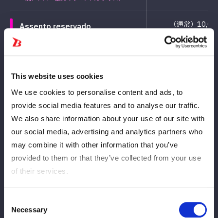
（通常）10,00
Assento reservado
（Ｕ18）3,00
※特典付き（参加メンバー全員のサイン入り
└入場時に身分証
グッズ）
This website uses cookies
We use cookies to personalise content and ads, to
♦当日券は各1,000円UＰ
provide social media features and to analyse our traffic.
We also share information about your use of our site with
♦出演予定選手
our social media, advertising and analytics partners who
朱里、壮麗亜美、八神蘭奈、レディ・C、妃南、稲葉ともか、虎
may combine it with other information that you’ve
龍清花
provided to them or that they’ve collected from your use
※出演予定選手は変更となる場合がございます。
of their services.
♦内容
◇イベント内容は随時公開予定！◇
Consent
Necessary
Selection
◆イベント第1弾◆