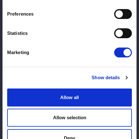
「集合写真撮影付きチケット」撮影会
集合写真撮影付きチケットご購入者様対象！
Preferences
God’sEyeメンバーとお客様での集合写真を撮影いたします！
Statistics
※イベント内容は変更になる可能性があります
Marketing
Cronograma de vendas
※5／9午前0時より当日料金が適用されます。
Show details
※FC有料会員先行発売期間を過ぎてお買い求めのFC有料会員様
は、一般発売にてお買い求めください。その場合でも先行入場時
間にご入場頂けます。
Allow all
Data e hora de
Allow selection
Tipo de ingresso
lançamento
Deny