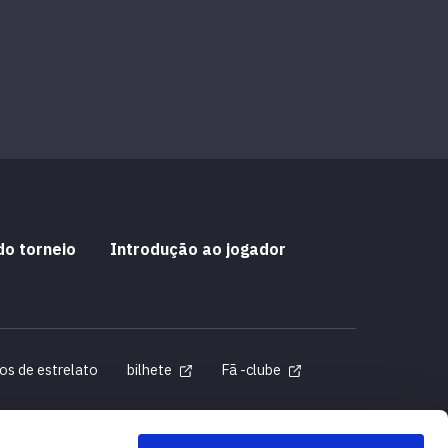
do torneio
Introdução ao jogador
os de estrelato
bilhete
Fã -clube