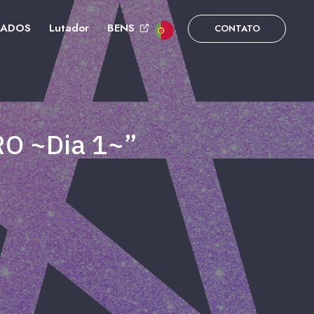
DADOS
Lutador
BENS
CONTATO
O ~Dia 1~”