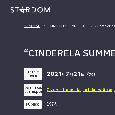
PRINCIPAL
“CINDERELA SUMMER TOUR 2021 em SAPPO
“CINDERELA SUMME
Data e
2021
7
21
年
月
日（水）
hora
Resultados
Os resultados da partida estão aq
correspondentes
197人
Público