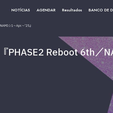
NOTÍCIAS
AGENDAR
Resultados
BANCO DE 
NAMI☆1～Apr.～'25』
HASE2 Reboot 6th／N