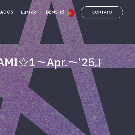
DADOS
Lutador
BENS
CONTATO
AMI☆1～Apr.～'25』