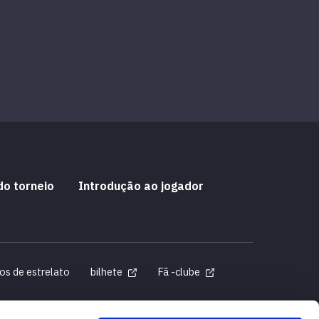
do torneio
Introdução ao jogador
os de estrelato
bilhete
Fã -clube