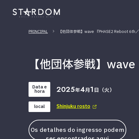
PRINCIPAL
【他団体参戦】wave 『PHASE2 Reboot 6th／
【他団体参戦】wave 『P
Data e
2025
4
1
年
月
日（火）
hora
Shinjuku rosto
local
Os detalhes do ingresso podem
ser encontrados aqui