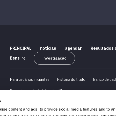
PRINCIPAL
notícias
agendar
Resultados 
Bens
investigação
Para usuários iniciantes
História do título
Banco de dad
Cronograma de distribuição
s
perfil de companhia
Informações sobre recrutamento
ise content and ads, to provide social media features and to an
Declarações sobre a Lei de Transações Comerciais Especificad