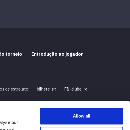
do torneio
Introdução ao jogador
os de estrelato
bilhete
Fã -clube
Allow all
alyse our
as