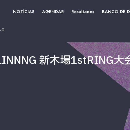
NOTÍCIAS
AGENDAR
Resultados
BANCO DE 
大会
NNNG 新木場1stRING大