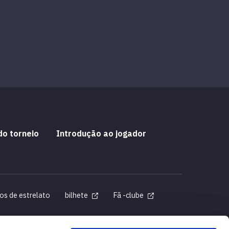
do torneio
Introdução ao jogador
os de estrelato
bilhete
Fã -clube