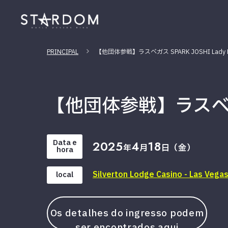
PRINCIPAL
【他団体参戦】ラスベガス SPARK JOSHI Lady L
【他団体参戦】ラスベガス S
Data e
2025
4
18
年
月
日（金）
hora
Silverton Lodge Casino - Las Vegas
local
Os detalhes do ingresso podem
ser encontrados aqui