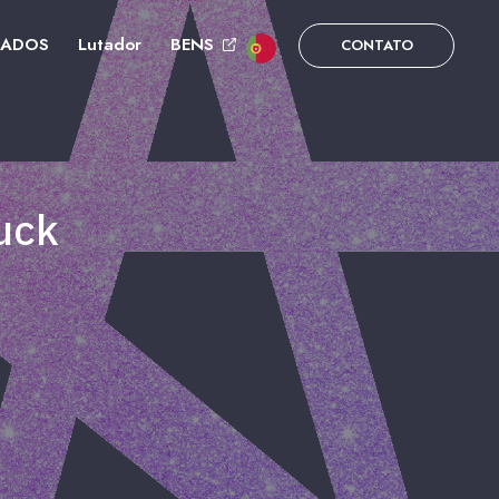
DADOS
Lutador
BENS
CONTATO
uck