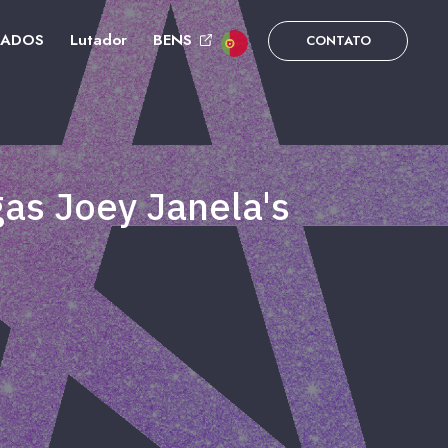
DADOS
Lutador
BENS
CONTATO
gas Joey Janela's