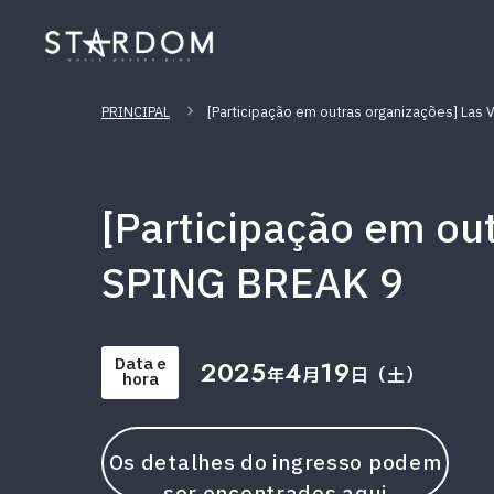
PRINCIPAL
[Participação em outras organizações] Las
[Participação em ou
SPING BREAK 9
Data e
2025
4
19
年
月
日（土）
hora
Os detalhes do ingresso podem