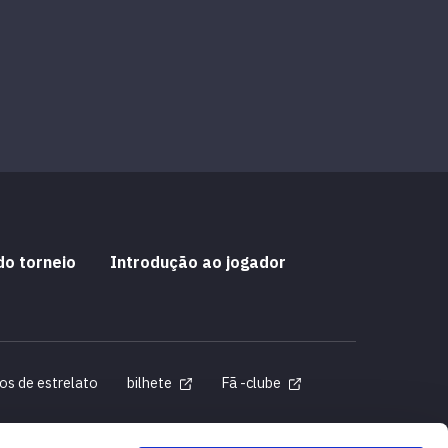
do torneio
Introdução ao jogador
os de estrelato
bilhete
Fã -clube