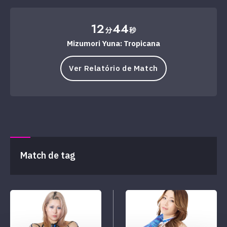
12
44
分
秒
Mizumori Yuna: Tropicana
Ver Relatório de Match
Match de tag