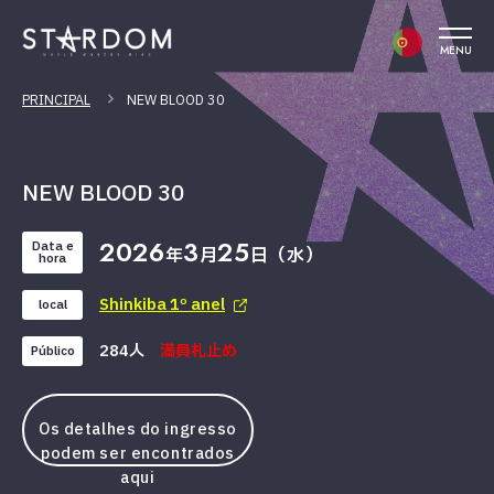
MENU
PRINCIPAL
NEW BLOOD 30
NEW BLOOD 30
2026
3
25
Data e
年
月
日（水）
hora
Shinkiba 1º anel
local
284人
満員札止め
Público
Os detalhes do ingresso
podem ser encontrados
aqui