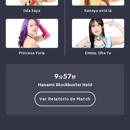
Iida Saya
Kaneya está lá
Princesa Yuria
Emma, ​​Ilha Yu
9
57
分
秒
Hanami: Blockbuster Hold
Ver Relatório de Match