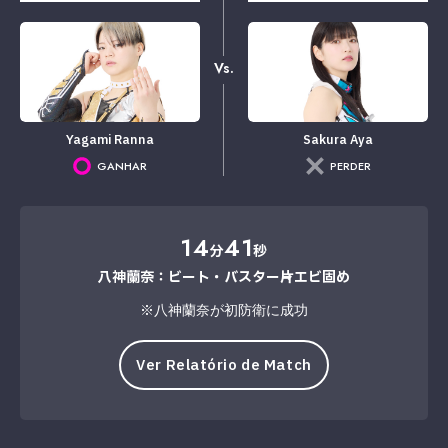
Vs.
Yagami Ranna
Sakura Aya
GANHAR
PERDER
14
41
分
秒
八神蘭奈：ビート・バスター→片エビ固め
※八神蘭奈が初防衛に成功
Ver Relatório de Match