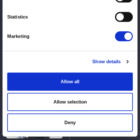
Statistics
Match de tag
Marketing
Show details
Allow all
Kashima Saki
Akira de ferro
GANHAR
Vs.
Allow selection
Deny
Furusawa Kian