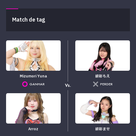
Match de tag
Mizumori Yuna
緋彩もえ
GANHAR
PERDER
Vs.
Arroz
緋彩ませ