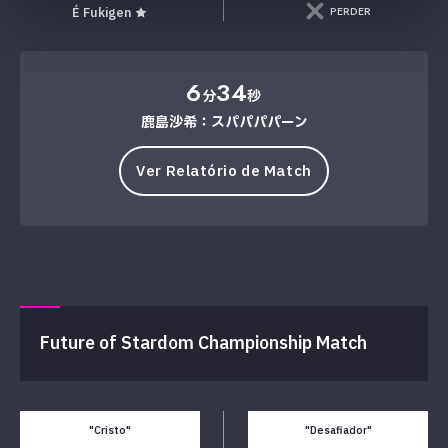
PERDER
É Fukigen ★
6
34
分
秒
鹿島沙希：スパパパパーン
Ver Relatório de Match
Future of Stardom Championship Match
"Cristo"
"Desafiador"