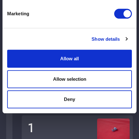
3
Marketing
Deusa do estrelato 22, 24 e 32º
1
Show details
Allow all
O 7º artista do estrelato
Allow selection
1
Deny
9ª alta velocidade
1