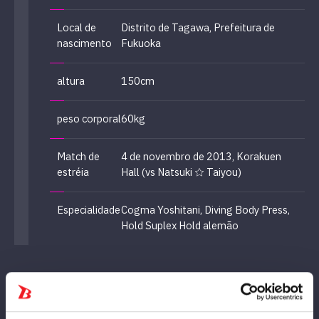
Local de
Distrito de Tagawa, Prefeitura de
nascimento
Fukuoka
altura
150cm
peso corporal
60kg
Match de
4 de novembro de 2013, Korakuen
estréia
Hall (vs Natsuki ☆ Taiyou)
Especialidade
Cogma Yoshitani, Diving Body Press,
Hold Suplex Hold alemão
Career
来歴