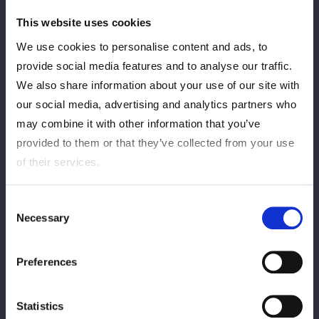
This website uses cookies
中学2年でプロレスと出合い、2013年に上京してプロテ
We use cookies to personalise content and ads, to
ストに合格。同年11月4日後楽園大会でデビューした。
provide social media features and to analyse our traffic.
15年2月には紫雷イオを破りハイスピード王座を初戴冠
We also share information about your use of our site with
するも、同年9月に退団。21年6月に約6年ぶりの復帰を
our social media, advertising and analytics partners who
果たすと、葉月とのFWCでタッグリーグ戦を制覇し正式
may combine it with other information that you’ve
入団した。22年1月にはゴッデス王座を初戴冠し、タッ
provided to them or that they’ve collected from your use
グ戦線で活躍。25年9月にはCMLL日本女子王座を獲得し
た。試合前に相手選手にクマポーズを提案するのが恒例
of their services.
となっている。
Consent
Necessary
Selection
Title History
タイトル歴
Preferences
Statistics